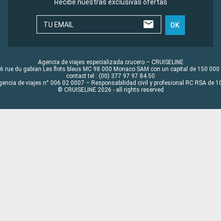
Recibe nuestras exclusivas ofertas
TU EMAIL
OK
Agencia de viajes especializada crucero – CRUISELINE
6 rue du gabian Les flots bleus MC 98 000 Monaco SAM con un capital de 150 000
contact tel : (00) 377 97 97 84 50
gencia de viajes n° 006 02 0007 – Responsabilidad civil y profesional RC RSA de
© CRUISELINE 2026 - all rights reserved