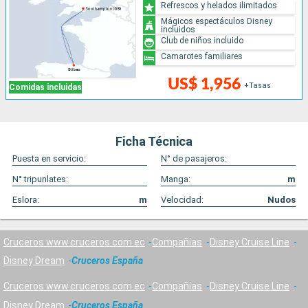
Refrescos y helados ilimitados
Mágicos espectáculos Disney
incluidos
Club de niños incluido
Camarotes familiares
US$ 1,956
+Tasas
Comidas incluidas
Ficha Técnica
Puesta en servicio:
N° de pasajeros:
N° tripunlates:
Manga:
m
Eslora:
m
Velocidad:
Nudos
Cruceros www.cruceros.com.ec
Compañías
Disney Cruise Line
Disney Dream
Cruceros España
Cruceros www.cruceros.com.ec
Compañías
Disney Cruise Line
Disney Dream
Cruceros España