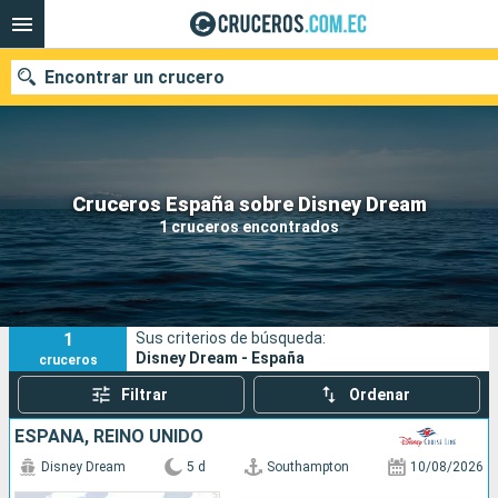
Encontrar un crucero
Nuestros destinos
Cruceros España sobre Disney Dream
1 cruceros encontrados
Fecha de salida
Puertos
Compañías
1
Sus criterios de búsqueda:
Buscar
Disney Dream - España
cruceros
Filtrar
Ordenar
ESPAÑA, REINO UNIDO
Disney Dream
5 d
Southampton
10/08/2026