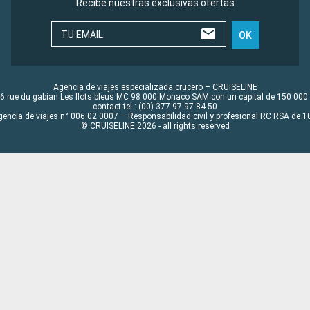
Recibe nuestras exclusivas ofertas
TU EMAIL
OK
Agencia de viajes especializada crucero – CRUISELINE
6 rue du gabian Les flots bleus MC 98 000 Monaco SAM con un capital de 150 000
contact tel : (00) 377 97 97 84 50
gencia de viajes n° 006 02 0007 – Responsabilidad civil y profesional RC RSA de
© CRUISELINE 2026 - all rights reserved