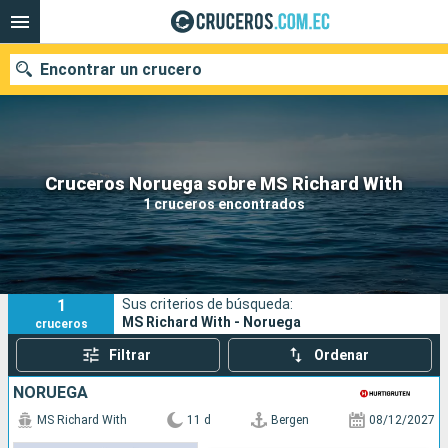
Encontrar un crucero
Nuestros destinos
Cruceros Noruega sobre MS Richard With
1 cruceros encontrados
Fecha de salida
Puertos
Compañías
1
Sus criterios de búsqueda:
Buscar
MS Richard With - Noruega
cruceros
Filtrar
Ordenar
NORUEGA
MS Richard With
11 d
Bergen
08/12/2027