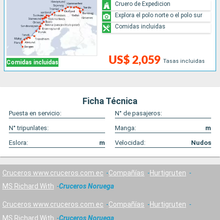
Cruero de Expedicion
Explora el polo norte o el polo sur
Comidas incluidas
US$ 2,059
Tasas incluidas
Comidas incluidas
Ficha Técnica
Puesta en servicio:
N° de pasajeros:
N° tripunlates:
Manga:
m
Eslora:
m
Velocidad:
Nudos
Cruceros www.cruceros.com.ec
Compañías
Hurtigruten
MS Richard With
Cruceros Noruega
Cruceros www.cruceros.com.ec
Compañías
Hurtigruten
MS Richard With
Cruceros Noruega