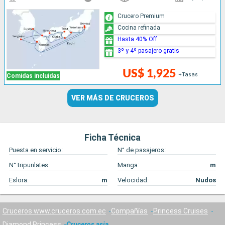
Crucero Premium
Cocina refinada
Hasta 40% Off
3º y 4º pasajero gratis
US$ 1,925
+Tasas
Comidas incluidas
VER MÁS DE CRUCEROS
Ficha Técnica
Puesta en servicio:
N° de pasajeros:
N° tripunlates:
Manga:
m
Eslora:
m
Velocidad:
Nudos
Cruceros www.cruceros.com.ec
Compañías
Princess Cruises
Diamond Princess
Cruceros asia