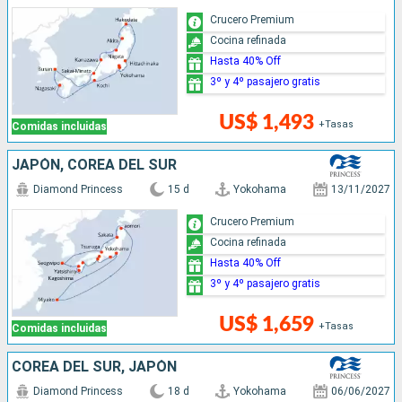
Crucero Premium
Cocina refinada
Hasta 40% Off
3º y 4º pasajero gratis
US$ 1,493
+Tasas
Comidas incluidas
JAPÓN, COREA DEL SUR
Diamond Princess
15 d
Yokohama
13/11/2027
Crucero Premium
Cocina refinada
Hasta 40% Off
3º y 4º pasajero gratis
US$ 1,659
+Tasas
Comidas incluidas
COREA DEL SUR, JAPÓN
Diamond Princess
18 d
Yokohama
06/06/2027