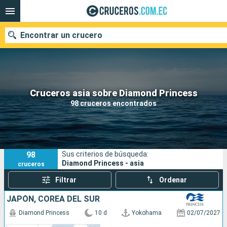
Encontrar un crucero
Nuestros destinos
Cruceros asia sobre Diamond Princess
98 cruceros encontrados
Fecha de salida
Puertos
Compañías
98
Sus criterios de búsqueda:
Buscar
Diamond Princess - asia
cruceros
Filtrar
Ordenar
JAPÓN, COREA DEL SUR
Diamond Princess
10 d
Yokohama
02/07/2027