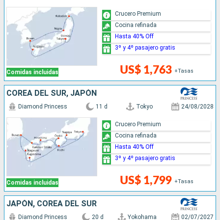
Crucero Premium
Cocina refinada
Hasta 40% Off
3º y 4º pasajero gratis
US$ 1,763
+Tasas
Comidas incluidas
COREA DEL SUR, JAPÓN
Diamond Princess
11 d
Tokyo
24/08/2028
Crucero Premium
Cocina refinada
Hasta 40% Off
3º y 4º pasajero gratis
US$ 1,799
+Tasas
Comidas incluidas
JAPÓN, COREA DEL SUR
Diamond Princess
20 d
Yokohama
02/07/2027