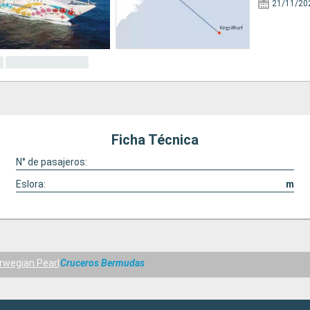
21/11/20
Ficha Técnica
N° de pasajeros:
Eslora:
m
rwegian Pearl
Cruceros Bermudas