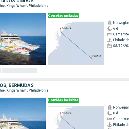
TADOS UNIDOS
phie, Kings Wharf, Philadelphie
Comidas incluidas
Norwegian
6 d
Camarote
Philadelph
08/12/20
OS, BERMUDAS
phie, Kings Wharf, Philadelphie
Comidas incluidas
Norwegian
8 d
Camarote
Philadelph