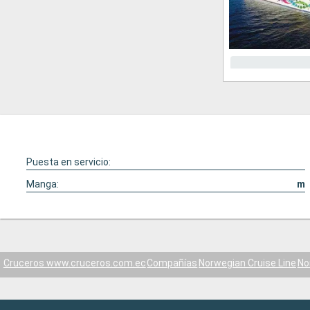
Puesta en servicio:
Manga:
m
Cruceros www.cruceros.com.ec
Compañías
Norwegian Cruise Line
No