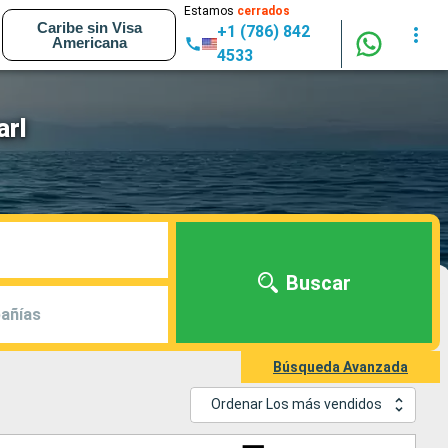
Estamos
cerrados
Caribe sin Visa
+1 (786) 842
Americana
4533
rl
Buscar
añías
Búsqueda Avanzada
Ordenar Los más vendidos