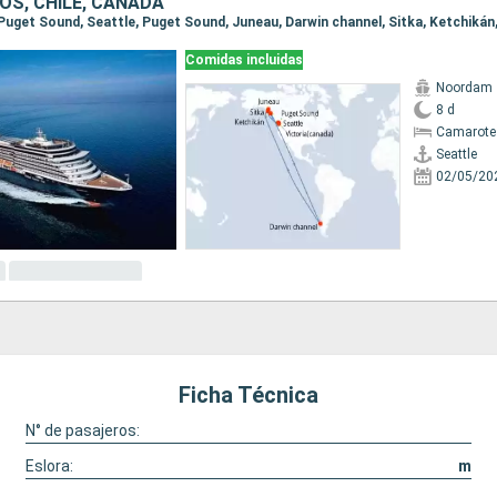
OS, CHILE, CANADÁ
Comidas incluidas
Noordam
8 d
Camarote
Seattle
02/05/20
Ficha Técnica
N° de pasajeros:
Eslora:
m