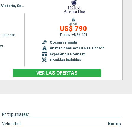
Itinerario : Seattle, Puget Sound, Seattle, Puget Sound, Juneau, Darwin channel, Sitka, Ketchikán, Victoria, Seattle
desde
US$ 790
Tasas: +US$ 451
 estándar
Cocina refinada
27
Animaciones exclusivas a bordo
Experiencia Premium
Comidas incluidas
VER LAS OFERTAS
N° tripunlates:
Velocidad:
Nudos