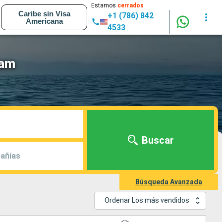
Estamos
cerrados
Caribe sin Visa
+1 (786) 842
Americana
4533
dam
Buscar
añías
Búsqueda Avanzada
Ordenar Los más vendidos