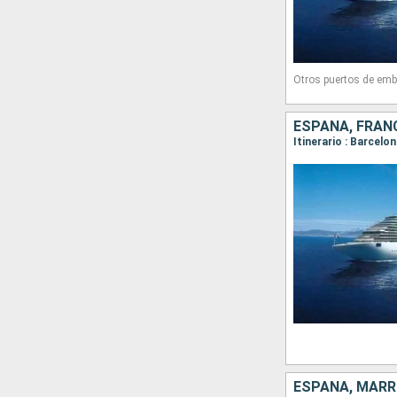
Otros puertos de emb
ESPAÑA, FRANC
Itinerario : Barcelo
ESPAÑA, MARRU