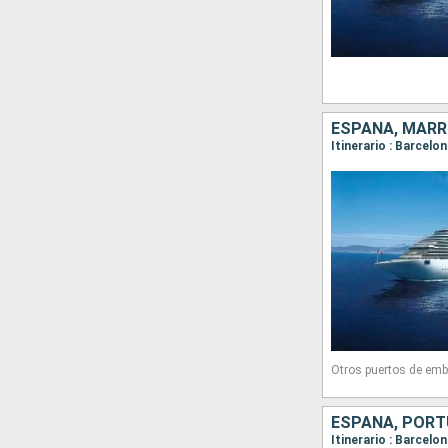
ESPAÑA, MARRU
Otros puertos de emb
ESPAÑA, PORTU
Itinerario : Barcelo