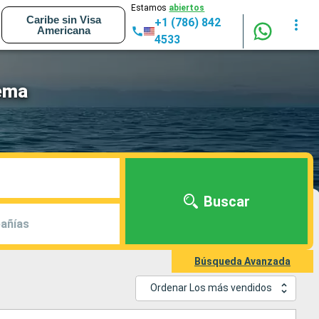
Estamos
abiertos
Caribe sin Visa
+1 (786) 842
Americana
4533
dema
Buscar
añías
Búsqueda Avanzada
Ordenar Los más vendidos