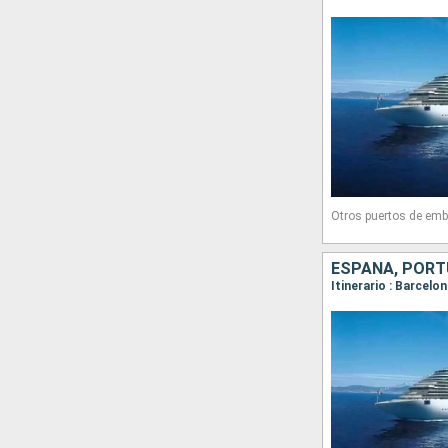
Otros puertos de emb
ESPAÑA, PORTU
Itinerario : Barcelo