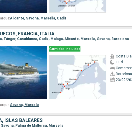
arque:
Alicante,
Savona,
Marsella,
Cadiz
ECOS, FRANCIA, ITALIA
na, Tánger, Casablanca, Cadiz, Malaga, Alicante, Marsella, Savona, Barcelona
Comidas incluidas
Costa Di
11 d
Camarote
Barcelona
23/09/20
arque:
Savona,
Marsella
IA, ISLAS BALEARES
a, Savona, Palma de Mallorca, Marsella