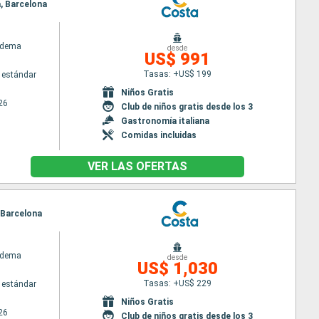
a, Barcelona
adema
desde
US$ 991
Tasas: +US$ 199
 estándar
Niños Gratis
26
Club de niños gratis desde los 3
Gastronomía italiana
Comidas incluidas
VER LAS OFERTAS
, Barcelona
adema
desde
US$ 1,030
Tasas: +US$ 229
 estándar
Niños Gratis
26
Club de niños gratis desde los 3