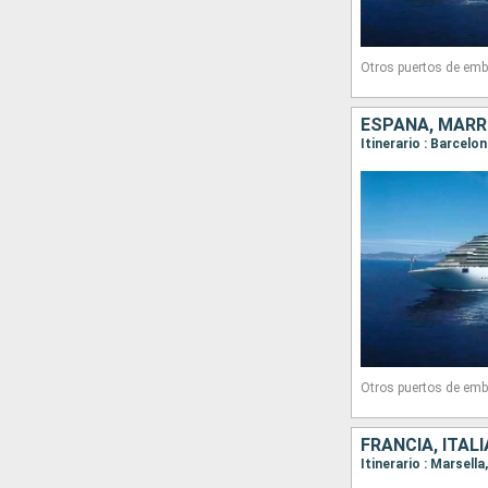
Otros puertos de emb
ESPAÑA, MARRU
Itinerario : Barcelo
Otros puertos de emb
FRANCIA, ITAL
Itinerario : Marsell