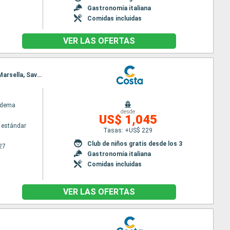
Gastronomía italiana
Comidas incluidas
VER LAS OFERTAS
Itinerario : Barcelona, Alicante, Cartagena, Malaga, Tánger, Cadiz, Estrecho de Gibraltar, Lisboa, Marsella, Savona, Barcelona
adema
desde
US$ 1,045
 estándar
Tasas: +US$ 229
Club de niños gratis desde los 3
27
Gastronomía italiana
Comidas incluidas
VER LAS OFERTAS