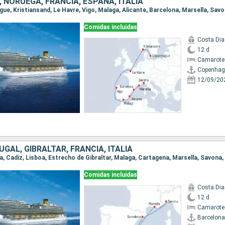
 NORUEGA, FRANCIA, ESPAÑA, ITALIA
gue, Kristiansand, Le Havre, Vigo, Malaga, Alicante, Barcelona, Marsella, Sav
Comidas incluidas
Costa Di
12 d
Camarote
Copenhag
12/09/20
GAL, GIBRALTAR, FRANCIA, ITALIA
na, Cadiz, Lisboa, Estrecho de Gibraltar, Malaga, Cartagena, Marsella, Savona
Comidas incluidas
Costa Di
12 d
Camarote
Barcelona