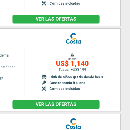
Comidas incluidas
VER LAS OFERTAS
adema
desde
US$ 1,140
 estándar
Tasas: +US$ 199
Club de niños gratis desde los 3
27
Gastronomía italiana
Comidas incluidas
VER LAS OFERTAS