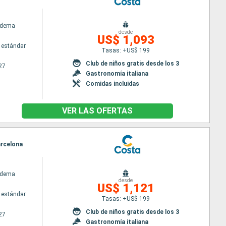
adema
desde
US$ 1,093
 estándar
Tasas: +US$ 199
Club de niños gratis desde los 3
27
Gastronomía italiana
Comidas incluidas
VER LAS OFERTAS
arcelona
adema
desde
US$ 1,121
 estándar
Tasas: +US$ 199
Club de niños gratis desde los 3
27
Gastronomía italiana