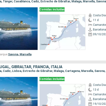
na, Tánger, Casablanca, Cadiz, Estrecho de Gibraltar, Malaga, Marsella, Savon
Comidas incluidas
Costa Di
11 d
Camarote
Barcelona
09/10/20
arque:
Savona,
Marsella
GAL, GIBRALTAR, FRANCIA, ITALIA
na, Cadiz, Lisboa, Estrecho de Gibraltar, Malaga, Cartagena, Marsella, Savona
Comidas incluidas
Costa Di
13 d
Camarote
Barcelona
19/10/20