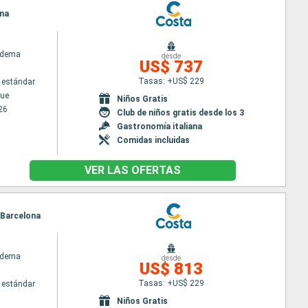
ona
adema
desde
US$ 737
Tasas: +US$ 229
 estándar
ue
Niños Gratis
26
Club de niños gratis desde los 3
Gastronomía italiana
Comidas incluidas
VER LAS OFERTAS
, Barcelona
adema
desde
US$ 813
Tasas: +US$ 229
 estándar
Niños Gratis