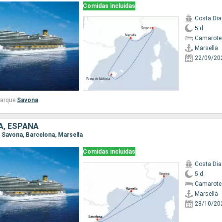
Comidas incluidas
Costa Di
5 d
Camarote
Marsella
22/09/20
arque:
Savona
IA, ESPAÑA
a, Savona, Barcelona, Marsella
Comidas incluidas
Costa Di
5 d
Camarote
Marsella
28/10/20