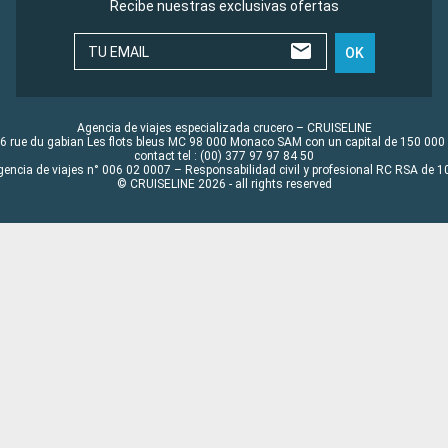
Recibe nuestras exclusivas ofertas
TU EMAIL
OK
Agencia de viajes especializada crucero – CRUISELINE
6 rue du gabian Les flots bleus MC 98 000 Monaco SAM con un capital de 150 000
contact tel : (00) 377 97 97 84 50
gencia de viajes n° 006 02 0007 – Responsabilidad civil y profesional RC RSA de
© CRUISELINE 2026 - all rights reserved