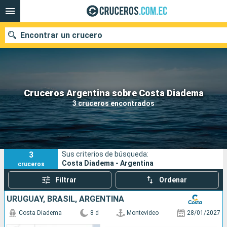
Encontrar un crucero
Nuestros destinos
Cruceros Argentina sobre Costa Diadema
3 cruceros encontrados
Fecha de salida
Puertos
Compañías
3
Sus criterios de búsqueda:
Buscar
Costa Diadema - Argentina
cruceros
Filtrar
Ordenar
URUGUAY, BRASIL, ARGENTINA
Costa Diadema
8 d
Montevideo
28/01/2027