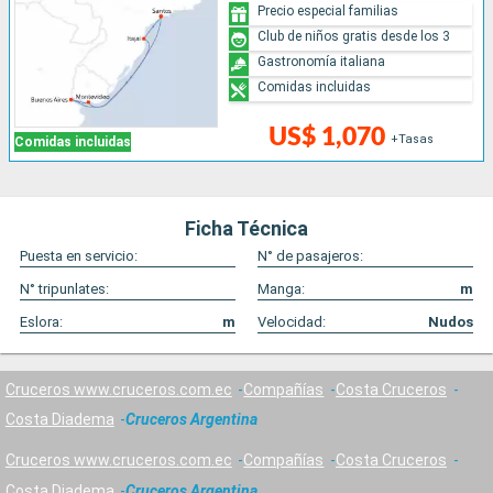
Precio especial familias
Club de niños gratis desde los 3
Gastronomía italiana
Comidas incluidas
US$ 1,070
+Tasas
Comidas incluidas
Ficha Técnica
Puesta en servicio:
N° de pasajeros:
N° tripunlates:
Manga:
m
Eslora:
m
Velocidad:
Nudos
Cruceros www.cruceros.com.ec
Compañías
Costa Cruceros
Costa Diadema
Cruceros Argentina
Cruceros www.cruceros.com.ec
Compañías
Costa Cruceros
Costa Diadema
Cruceros Argentina