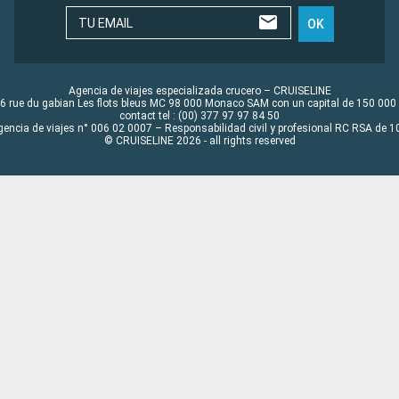
TU EMAIL
OK
Agencia de viajes especializada crucero – CRUISELINE
6 rue du gabian Les flots bleus MC 98 000 Monaco SAM con un capital de 150 000
contact tel : (00) 377 97 97 84 50
gencia de viajes n° 006 02 0007 – Responsabilidad civil y profesional RC RSA de
© CRUISELINE 2026 - all rights reserved