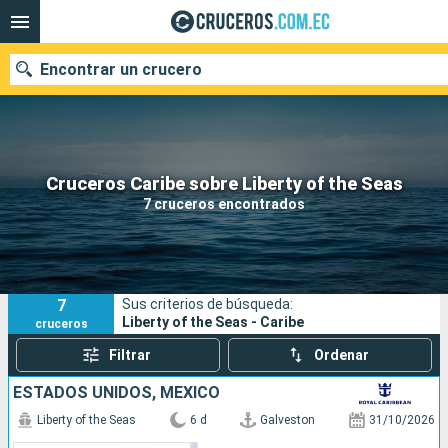
Encontrar un crucero
Nuestros destinos
Cruceros Caribe sobre Liberty of the Seas
7 cruceros encontrados
Fecha de salida
Puertos
Compañías
7
Sus criterios de búsqueda:
Buscar
Liberty of the Seas - Caribe
cruceros
Filtrar
Ordenar
ESTADOS UNIDOS, MÉXICO
Liberty of the Seas
6 d
Galveston
31/10/2026