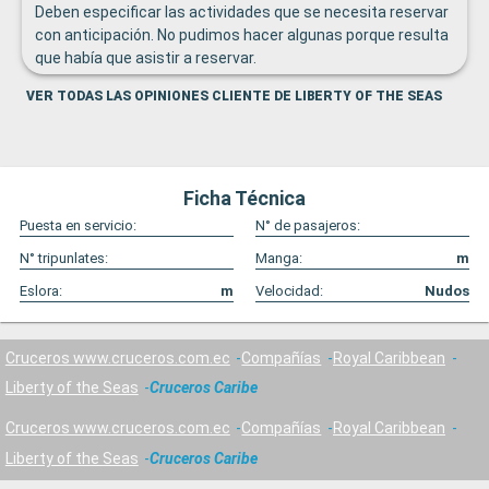
Deben especificar las actividades que se necesita reservar
con anticipación. No pudimos hacer algunas porque resulta
que había que asistir a reservar.
VER TODAS LAS OPINIONES CLIENTE DE LIBERTY OF THE SEAS
Ficha Técnica
Puesta en servicio:
N° de pasajeros:
N° tripunlates:
Manga:
m
Eslora:
m
Velocidad:
Nudos
Cruceros www.cruceros.com.ec
Compañías
Royal Caribbean
Liberty of the Seas
Cruceros Caribe
Cruceros www.cruceros.com.ec
Compañías
Royal Caribbean
Liberty of the Seas
Cruceros Caribe