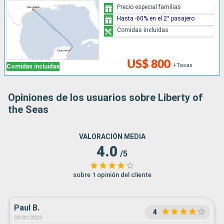
Precio especial familias
Hasta -60% en el 2° pasajero
Comidas incluidas
US$ 800
+Tasas
Comidas incluidas
Opiniones de los usuarios sobre Liberty of
the Seas
VALORACIÓN MEDIA
4.0
/5
sobre 1 opinión del cliente
Paul B.
4
03/01/2023