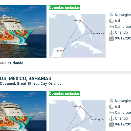
Comidas incluidas
Norwegia
6 d
Camarote
Orlando
09/12/20
arque:
Orlando
OS, MÉXICO, BAHAMAS
, Cozumel, Great Stirrup Cay, Orlando
Comidas incluidas
Norwegia
6 d
Camarote
Orlando
04/12/20