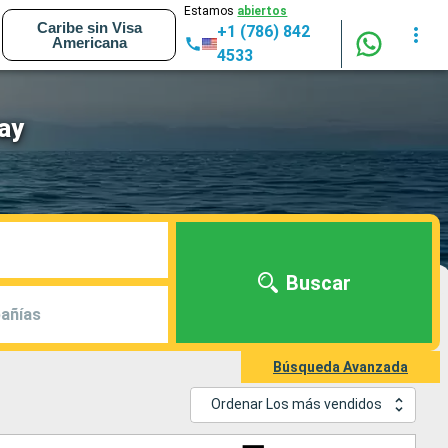
Estamos
abiertos
Caribe sin Visa
+1 (786) 842
Americana
4533
ay
Buscar
añías
Búsqueda Avanzada
Ordenar Los más vendidos