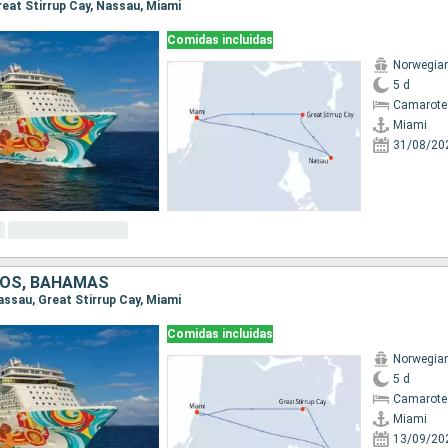
Great Stirrup Cay, Nassau, Miami
Comidas incluidas
Norwegia
5 d
Camarote
Miami
31/08/20
DOS, BAHAMAS
Nassau, Great Stirrup Cay, Miami
Comidas incluidas
Norwegia
5 d
Camarote
Miami
13/09/20