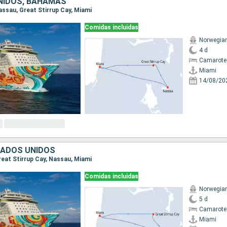
NIDOS, BAHAMAS
Nassau, Great Stirrup Cay, Miami
Comidas incluidas
Norwegia
4 d
Camarote
Miami
14/08/20
TADOS UNIDOS
Great Stirrup Cay, Nassau, Miami
Comidas incluidas
Norwegia
5 d
Camarote
Miami