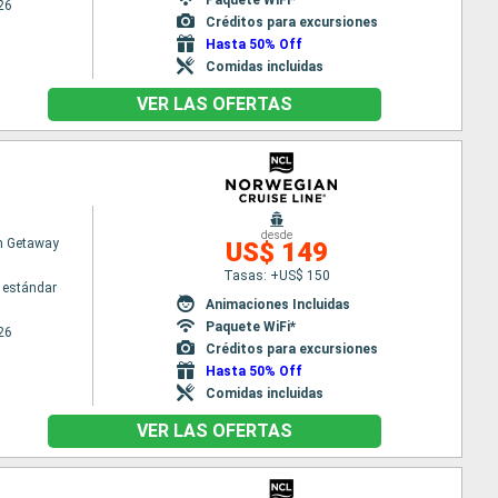
26
Créditos para excursiones
Hasta 50% Off
Comidas incluidas
VER LAS OFERTAS
desde
n Getaway
US$ 149
Tasas: +US$ 150
 estándar
Animaciones Incluidas
Paquete WiFi*
26
Créditos para excursiones
Hasta 50% Off
Comidas incluidas
VER LAS OFERTAS