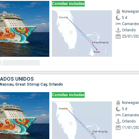
Comidas incluidas
Norwegia
5 d
Camarote
Orlando
25/01/20
TADOS UNIDOS
, Nassau, Great Stirrup Cay, Orlando
Comidas incluidas
Norwegia
5 d
Camarote
Orlando
11/01/20