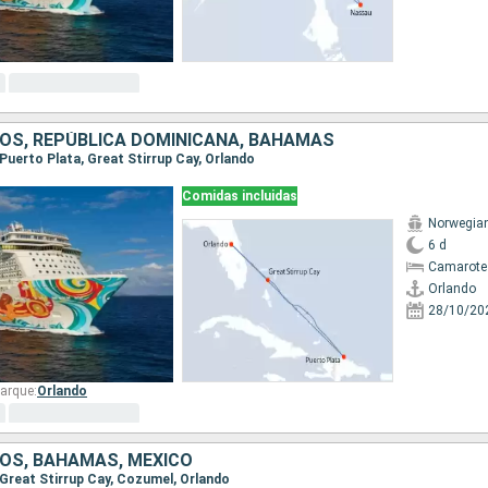
OS, REPÚBLICA DOMINICANA, BAHAMAS
, Puerto Plata, Great Stirrup Cay, Orlando
Comidas incluidas
Norwegia
6 d
Camarote
Orlando
28/10/20
arque:
Orlando
OS, BAHAMAS, MÉXICO
, Great Stirrup Cay, Cozumel, Orlando