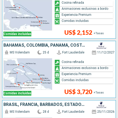
Cocina refinada
Animaciones exclusivas a bordo
Experiencia Premium
Comidas incluidas
US$ 2,152
+Tasas
Comidas incluidas
BAHAMAS, COLOMBIA, PANAMÁ, COSTA RICA, ISLAS CAIMÁN, ESTADOS UNIDOS, SAN MARTÍN, BARBADOS, TRINIDAD Y TOBAGO, SANTA LUCIA, ANTIGUA Y BARBUDA
MS Volendam
25 d
Fort Lauderdale
11/12/2027
Cocina refinada
Animaciones exclusivas a bordo
Experiencia Premium
Comidas incluidas
US$ 3,720
+Tasas
Comidas incluidas
BRASIL, FRANCIA, BARBADOS, ESTADOS UNIDOS, SAN MARTÍN, TRINIDAD Y TOBAGO
MS Volendam
28 d
Fort Lauderdale
25/11/2026