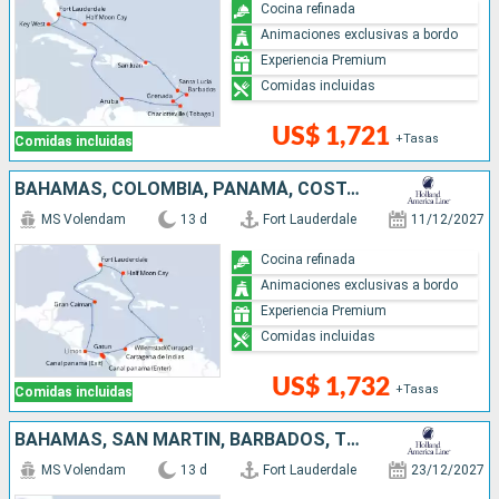
Cocina refinada
Animaciones exclusivas a bordo
Experiencia Premium
Comidas incluidas
US$ 1,721
+Tasas
Comidas incluidas
BAHAMAS, COLOMBIA, PANAMÁ, COSTA RICA, ISLAS CAIMÁN, ESTADOS UNIDOS
MS Volendam
13 d
Fort Lauderdale
11/12/2027
Cocina refinada
Animaciones exclusivas a bordo
Experiencia Premium
Comidas incluidas
US$ 1,732
+Tasas
Comidas incluidas
BAHAMAS, SAN MARTÍN, BARBADOS, TRINIDAD Y TOBAGO, SANTA LUCIA, ANTIGUA Y BARBUDA, ESTADOS UNIDOS
MS Volendam
13 d
Fort Lauderdale
23/12/2027