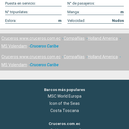
Puesta en servicio:
N° de pasajeros:
N° tripunlates:
Manga:
m
Eslora:
m
Velocidad:
Nudos
Cruceros www.cruceros.com.ec
Compañías
Holland America
MS Volendam
Cruceros Caribe
Cruceros www.cruceros.com.ec
Compañías
Holland America
MS Volendam
Cruceros Caribe
Barcos más populares
MSC World Europa
Icon of the Seas
Costa Toscana
Cruceros.com.ec