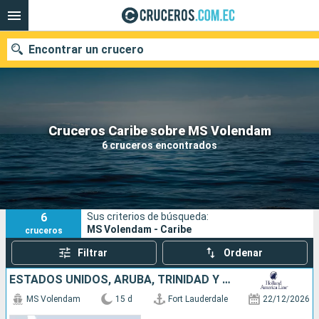
Encontrar un crucero
Nuestros destinos
Cruceros Caribe sobre MS Volendam
6 cruceros encontrados
Fecha de salida
Puertos
Compañías
6
Sus criterios de búsqueda:
Buscar
MS Volendam - Caribe
cruceros
Filtrar
Ordenar
ESTADOS UNIDOS, ARUBA, TRINIDAD Y TOBAGO, GRENADA, BARBADOS, SANTA LUCIA, PUERTO RICO, BAHAMAS
MS Volendam
15 d
Fort Lauderdale
22/12/2026