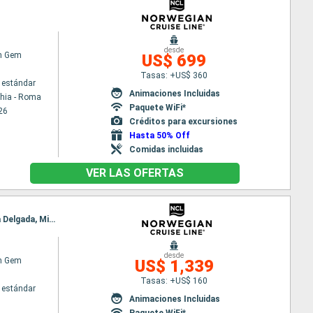
desde
n Gem
US$ 699
Tasas: +US$ 360
 estándar
Animaciones Incluidas
chia - Roma
Paquete WiFi*
26
Créditos para excursiones
Hasta 50% Off
Comidas incluidas
VER LAS OFERTAS
Itinerario : Barcelona, Cadiz, Casablanca, Agadir, Arrecife, Santa Cruz de Tenerife, Funchal, Punta Delgada, Miami
desde
n Gem
US$ 1,339
Tasas: +US$ 160
 estándar
Animaciones Incluidas
Paquete WiFi*