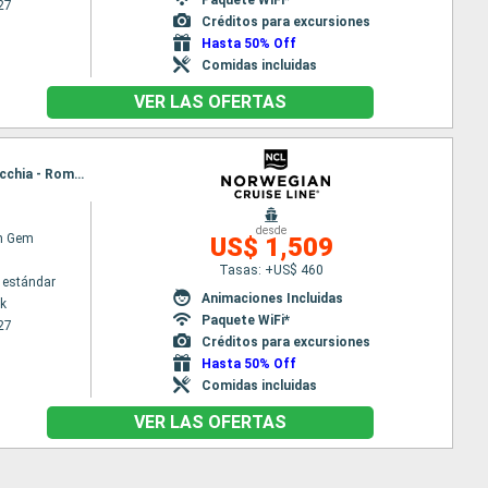
27
Créditos para excursiones
Hasta 50% Off
Comidas incluidas
VER LAS OFERTAS
Itinerario : Nueva York, Funchal, Cadiz, Gibraltar, Motril, Barcelona, Villefranche, Livorno, Civitavecchia - Roma, Split, Ravenna
desde
n Gem
US$ 1,509
Tasas: +US$ 460
 estándar
Animaciones Incluidas
k
Paquete WiFi*
27
Créditos para excursiones
Hasta 50% Off
Comidas incluidas
VER LAS OFERTAS