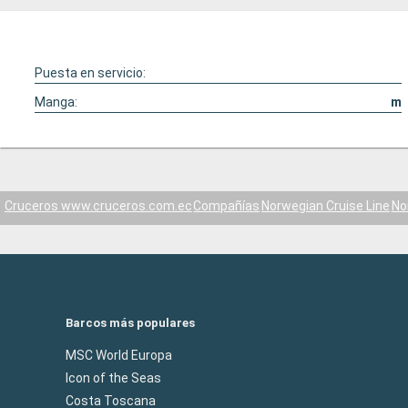
Puesta en servicio:
Manga:
m
Cruceros www.cruceros.com.ec
Compañías
Norwegian Cruise Line
No
Barcos más populares
MSC World Europa
Icon of the Seas
Costa Toscana