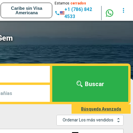
Estamos
cerrados
Caribe sin Visa
+1 (786) 842
Americana
4533
 Gem
Buscar
añías
Búsqueda Avanzada
Ordenar Los más vendidos