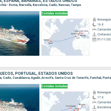
IA, ESPAÑA, BAHAMAS, ESTADOS UNIDOS
ecchia - Roma, Marsella, Barcelona, Cadiz, Nassau, Tampa
Comidas incluidas
Norwegia
16 d
Camarote
Civitavec
01/11/20
UECOS, PORTUGAL, ESTADOS UNIDOS
Comidas incluidas
Norwegia
17 d
Camarote
Barcelona