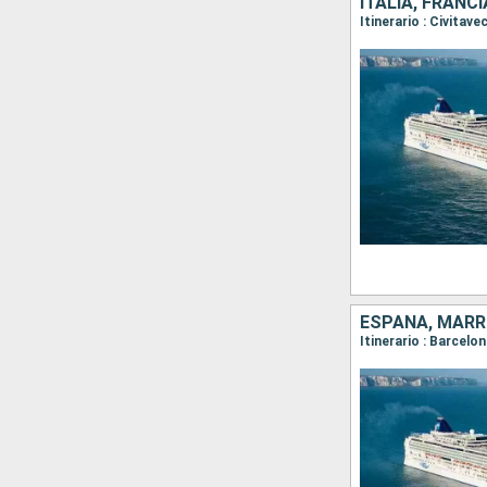
ITALIA, FRANC
Itinerario : Civitav
ESPAÑA, MARR