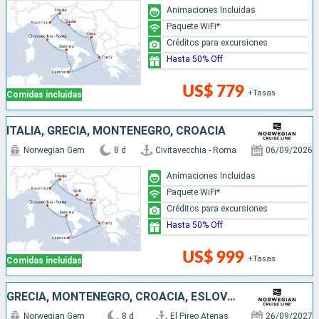
Animaciones Incluidas
Paquete WiFi*
Créditos para excursiones
Hasta 50% Off
US$ 779
+Tasas
Comidas incluidas
ITALIA, GRECIA, MONTENEGRO, CROACIA
Norwegian Gem
8 d
Civitavecchia - Roma
06/09/2026
Animaciones Incluidas
Paquete WiFi*
Créditos para excursiones
Hasta 50% Off
US$ 999
+Tasas
Comidas incluidas
GRECIA, MONTENEGRO, CROACIA, ESLOVENIA, ITALIA
Norwegian Gem
8 d
El Pireo Atenas
26/09/2027