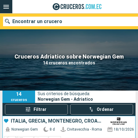
Encontrar un crucero
Nuestros destinos
Cruceros Adriatico sobre Norwegian Gem
14 cruceros encontrados
Fecha de salida
Puertos
Compañías
14
Sus criterios de búsqueda:
Buscar
Norwegian Gem - Adriatico
cruceros
Filtrar
Ordenar
ITALIA, GRECIA, MONTENEGRO, CROACIA
Norwegian Gem
8 d
Civitavecchia - Roma
18/10/2026