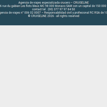
Agencia de viajes especializada crucero – CRUISELINE
6 rue du gabian Les flots bleus MC 98 000 Monaco SAM con un capital de 150 000
contact tel : (00) 377 97 97 84 50
gencia de viajes n° 006 02 0007 – Responsabilidad civil y profesional RC RSA de
© CRUISELINE 2026 - all rights reserved