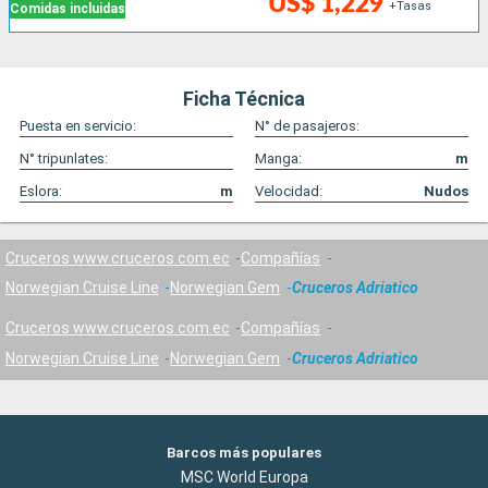
US$ 1,229
+Tasas
Comidas incluidas
Ficha Técnica
Puesta en servicio:
N° de pasajeros:
N° tripunlates:
Manga:
m
Eslora:
m
Velocidad:
Nudos
Cruceros www.cruceros.com.ec
Compañías
Norwegian Cruise Line
Norwegian Gem
Cruceros Adriatico
Cruceros www.cruceros.com.ec
Compañías
Norwegian Cruise Line
Norwegian Gem
Cruceros Adriatico
Barcos más populares
MSC World Europa