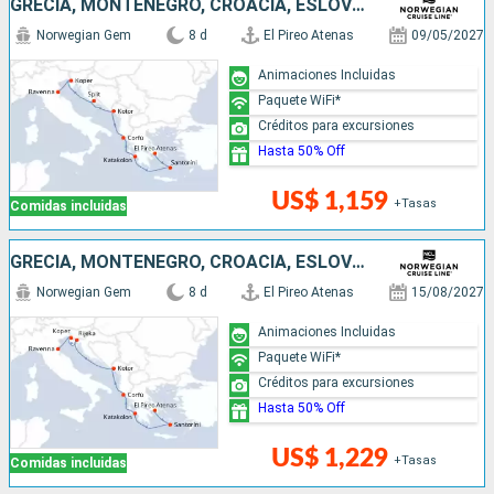
GRECIA, MONTENEGRO, CROACIA, ESLOVENIA, ITALIA
Norwegian Gem
8 d
El Pireo Atenas
09/05/2027
Animaciones Incluidas
Paquete WiFi*
Créditos para excursiones
Hasta 50% Off
US$ 1,159
+Tasas
Comidas incluidas
GRECIA, MONTENEGRO, CROACIA, ESLOVENIA, ITALIA
Norwegian Gem
8 d
El Pireo Atenas
15/08/2027
Animaciones Incluidas
Paquete WiFi*
Créditos para excursiones
Hasta 50% Off
US$ 1,229
+Tasas
Comidas incluidas