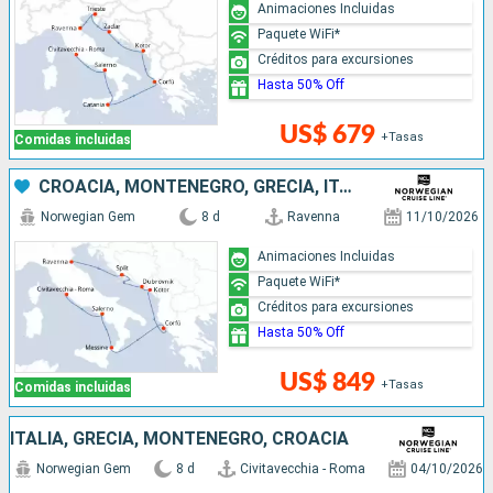
Animaciones Incluidas
Paquete WiFi*
Créditos para excursiones
Hasta 50% Off
US$ 679
+Tasas
Comidas incluidas
CROACIA, MONTENEGRO, GRECIA, ITALIA
Norwegian Gem
8 d
Ravenna
11/10/2026
Animaciones Incluidas
Paquete WiFi*
Créditos para excursiones
Hasta 50% Off
US$ 849
+Tasas
Comidas incluidas
ITALIA, GRECIA, MONTENEGRO, CROACIA
Norwegian Gem
8 d
Civitavecchia - Roma
04/10/2026