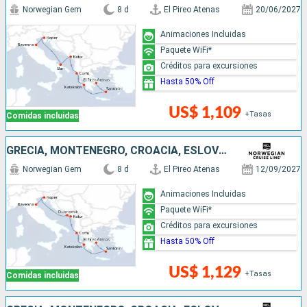
Norwegian Gem
8 d
El Pireo Atenas
20/06/2027
Animaciones Incluidas
Paquete WiFi*
Créditos para excursiones
Hasta 50% Off
US$ 1,109
+Tasas
Comidas incluidas
GRECIA, MONTENEGRO, CROACIA, ESLOVENIA, ITALIA
Norwegian Gem
8 d
El Pireo Atenas
12/09/2027
Animaciones Incluidas
Paquete WiFi*
Créditos para excursiones
Hasta 50% Off
US$ 1,129
+Tasas
Comidas incluidas