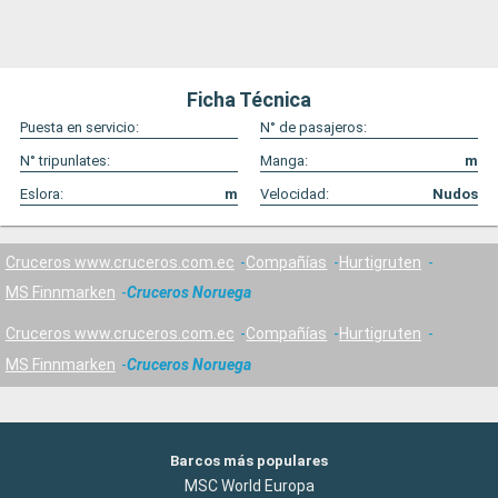
Ficha Técnica
Puesta en servicio:
N° de pasajeros:
N° tripunlates:
Manga:
m
Eslora:
m
Velocidad:
Nudos
Cruceros www.cruceros.com.ec
Compañías
Hurtigruten
MS Finnmarken
Cruceros Noruega
Cruceros www.cruceros.com.ec
Compañías
Hurtigruten
MS Finnmarken
Cruceros Noruega
Barcos más populares
MSC World Europa