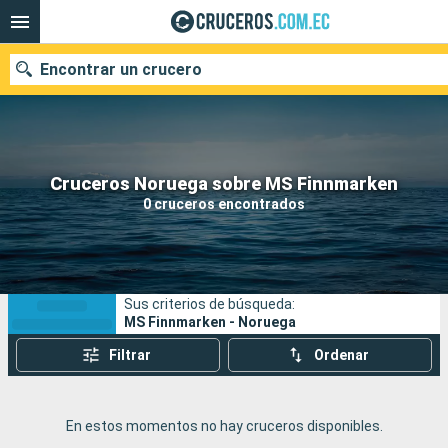
Encontrar un crucero
Nuestros destinos
Cruceros Noruega sobre MS Finnmarken
0 cruceros encontrados
Fecha de salida
Puertos
Compañías
Sus criterios de búsqueda:
Buscar
MS Finnmarken - Noruega
Filtrar
Ordenar
En estos momentos no hay cruceros disponibles.