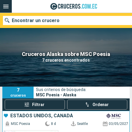
Encontrar un crucero
Nuestros destinos
Cruceros Alaska sobre MSC Poesia
7 cruceros encontrados
Fecha de salida
Puertos
Compañías
7
Sus criterios de búsqueda:
Buscar
MSC Poesia - Alaska
cruceros
Filtrar
Ordenar
ESTADOS UNIDOS, CANADÁ
MSC Poesia
8 d
Seattle
03/05/2027