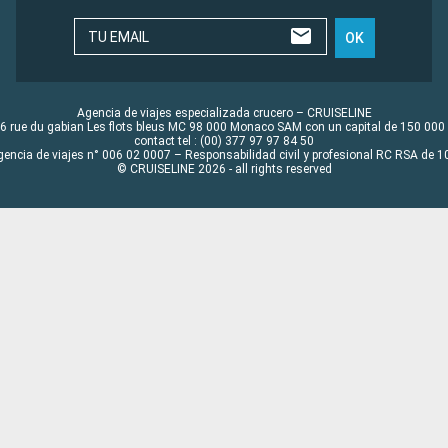
TU EMAIL
OK
Agencia de viajes especializada crucero – CRUISELINE
6 rue du gabian Les flots bleus MC 98 000 Monaco SAM con un capital de 150 000
contact tel : (00) 377 97 97 84 50
gencia de viajes n° 006 02 0007 – Responsabilidad civil y profesional RC RSA de
© CRUISELINE 2026 - all rights reserved