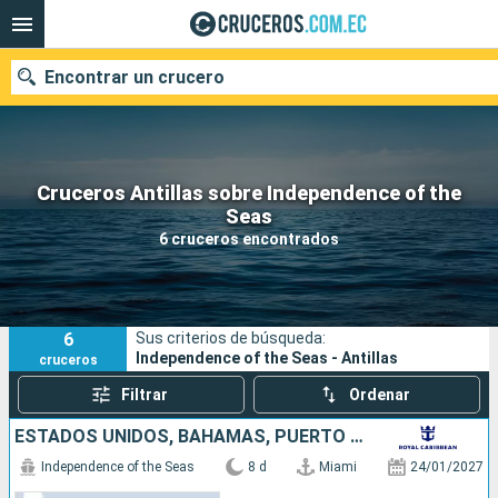
Encontrar un crucero
Cruceros Antillas sobre Independence of the
Nuestros destinos
Seas
6 cruceros encontrados
Fecha de salida
Puertos
Compañías
6
Sus criterios de búsqueda:
Buscar
Independence of the Seas - Antillas
cruceros
Filtrar
Ordenar
ESTADOS UNIDOS, BAHAMAS, PUERTO RICO
Independence of the Seas
8 d
Miami
24/01/2027