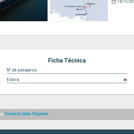
18/12/20
Ficha Técnica
N° de pasajeros:
Eslora:
m
ey
Cruceros Islas Vírgenes