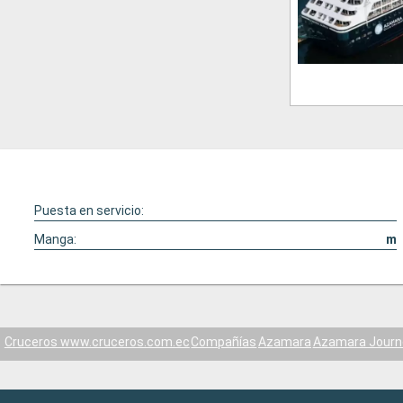
Puesta en servicio:
Manga:
m
Cruceros www.cruceros.com.ec
Compañías
Azamara
Azamara Journ