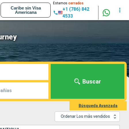
Estamos
cerrados
Caribe sin Visa
+1 (786) 842
Americana
4533
urney
Buscar
añías
Búsqueda Avanzada
Ordenar Los más vendidos