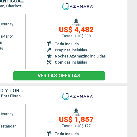
SANTA LUCIA, DOMINICA, SAN MARTÍN, PUERTO RICO, ESTADOS UNIDOS, ANTIGUA Y BARBUDA, FRANCIA, TRINIDAD Y TOBAGO, SAN VINCENT Y LAS GRANADINAS, BARBADOS
Itinerario : Bridgetown, Castries, Roseau, Basseterre (St Kitts), Charlestown, Philipsburg, San Juan, Charlotte Amalie, Virgin Gorda, Antigua, Gustavia, Saint-Pierre (Martinique), Port Elisabeth st vincent, Scarborough, Mayreau, Bridgetown
Journey
desde
US$ 4,482
Tasas: +US$ 308
exterior
wn
Todo incluido
26
Propinas incluidas
Noches AzAmazing incluidas
Comidas incluidas
VER LAS OFERTAS
PUERTO RICO, ESTADOS UNIDOS, ANTIGUA Y BARBUDA, FRANCIA, TRINIDAD Y TOBAGO, SAN VINCENT Y LAS GRANADINAS, BARBADOS
Itinerario : San Juan, Charlotte Amalie, Virgin Gorda, Antigua, Gustavia, Saint-Pierre (Martinique), Port Elisabeth st vincent, Scarborough, Mayreau, Bridgetown
Journey
desde
US$ 1,857
Tasas: +US$ 177
 estándar
Todo incluido