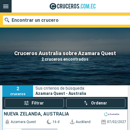
Encontrar un crucero
Nuestros destinos
Cruceros Australia sobre Azamara Quest
2 cruceros encontrados
Fecha de salida
Puertos
Compañías
2
Sus criterios de búsqueda:
Buscar
Azamara Quest - Australia
cruceros
Filtrar
Ordenar
NUEVA ZELANDA, AUSTRALIA
Azamara Quest
16 d
Auckland
07/02/2027