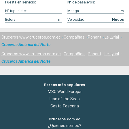
Puesta en servicio:
N° de pasajeros:
N° tripunlates:
Manga:
m
Eslora:
m
Velocidad:
Nudos
Cruceros www.cruceros.com.ec
Compañías
Ponant
Le Lyrial
Cruceros América del Norte
Cruceros www.cruceros.com.ec
Compañías
Ponant
Le Lyrial
Cruceros América del Norte
Barcos más populares
MSC World Europa
Icon of the Seas
Costa Toscana
Cruceros.com.ec
¿Quiénes somos?