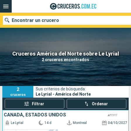
Encontrar un crucero
Nuestros destinos
Cruceros América del Norte sobre Le Lyrial
2 cruceros encontrados
Fecha de salida
Puertos
Compañías
2
Sus criterios de búsqueda:
Buscar
Le Lyrial - América del Norte
cruceros
Filtrar
Ordenar
CANADÁ, ESTADOS UNIDOS
Le Lyrial
14 d
Montreal
04/10/2027