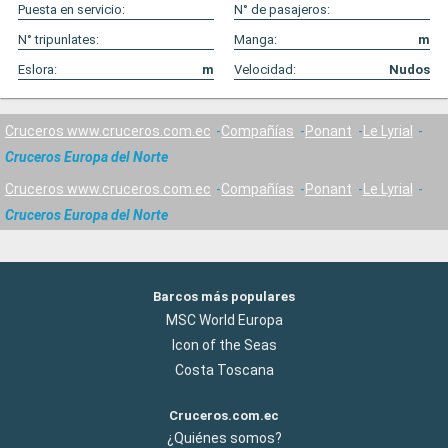
Puesta en servicio:
N° de pasajeros:
N° tripunlates:
Manga:
m
Eslora:
m
Velocidad:
Nudos
Cruceros www.cruceros.com.ec
Compañías
Ponant
Le Lyrial
Cruceros Europa del Norte
Cruceros www.cruceros.com.ec
Compañías
Ponant
Le Lyrial
Cruceros Europa del Norte
Barcos más populares
MSC World Europa
Icon of the Seas
Costa Toscana
Cruceros.com.ec
¿Quiénes somos?