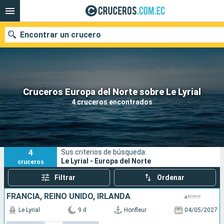
Encontrar un crucero
Nuestros destinos
Cruceros Europa del Norte sobre Le Lyrial
4 cruceros encontrados
Fecha de salida
Puertos
Compañías
4
Sus criterios de búsqueda:
Buscar
Le Lyrial - Europa del Norte
cruceros
Filtrar
Ordenar
FRANCIA, REINO UNIDO, IRLANDA
Le Lyrial
9 d
Honfleur
04/05/2027