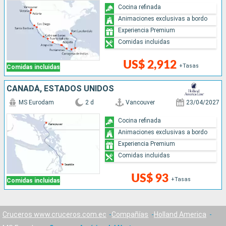
Cocina refinada
Animaciones exclusivas a bordo
Experiencia Premium
Comidas incluidas
US$ 2,912
+Tasas
Comidas incluidas
CANADÁ, ESTADOS UNIDOS
MS Eurodam
2 d
Vancouver
23/04/2027
Cocina refinada
Animaciones exclusivas a bordo
Experiencia Premium
Comidas incluidas
US$ 93
+Tasas
Comidas incluidas
Cruceros www.cruceros.com.ec
Compañías
Holland America