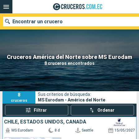
Encontrar un crucero
Nuestros destinos
Cruceros América del Norte sobre MS Eurodam
8 cruceros encontrados
Fecha de salida
Puertos
Compañías
8
Sus criterios de búsqueda:
Buscar
MS Eurodam - América del Norte
cruceros
Filtrar
Ordenar
CHILE, ESTADOS UNIDOS, CANADÁ
MS Eurodam
8 d
Seattle
15/05/2027