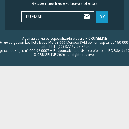
Recibe nuestras exclusivas ofertas
TU EMAIL
OK
Agencia de viajes especializada crucero – CRUISELINE
6 rue du gabian Les flots bleus MC 98 000 Monaco SAM con un capital de 150 000
contact tel : (00) 377 97 97 84 50
gencia de viajes n° 006 02 0007 – Responsabilidad civil y profesional RC RSA de
© CRUISELINE 2026 - all rights reserved