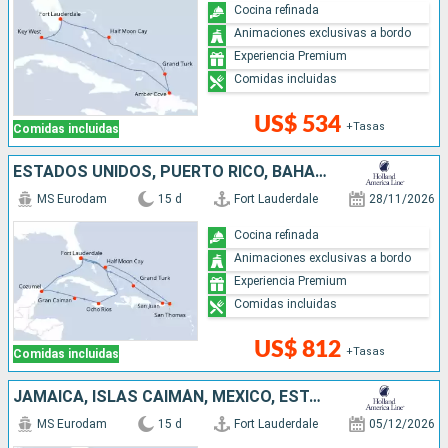
Cocina refinada
Animaciones exclusivas a bordo
Experiencia Premium
Comidas incluidas
US$ 534
+Tasas
Comidas incluidas
ESTADOS UNIDOS, PUERTO RICO, BAHAMAS, JAMAICA, ISLAS CAIMÁN, MÉXICO
MS Eurodam
15 d
Fort Lauderdale
28/11/2026
Cocina refinada
Animaciones exclusivas a bordo
Experiencia Premium
Comidas incluidas
US$ 812
+Tasas
Comidas incluidas
JAMAICA, ISLAS CAIMÁN, MÉXICO, ESTADOS UNIDOS, REPÚBLICA DOMINICANA, BAHAMAS
MS Eurodam
15 d
Fort Lauderdale
05/12/2026