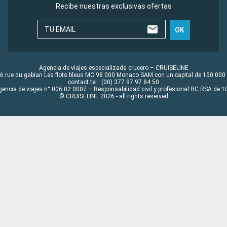
Recibe nuestras exclusivas ofertas
TU EMAIL
OK
Agencia de viajes especializada crucero – CRUISELINE
6 rue du gabian Les flots bleus MC 98 000 Monaco SAM con un capital de 150 000
contact tel : (00) 377 97 97 84 50
gencia de viajes n° 006 02 0007 – Responsabilidad civil y profesional RC RSA de
© CRUISELINE 2026 - all rights reserved