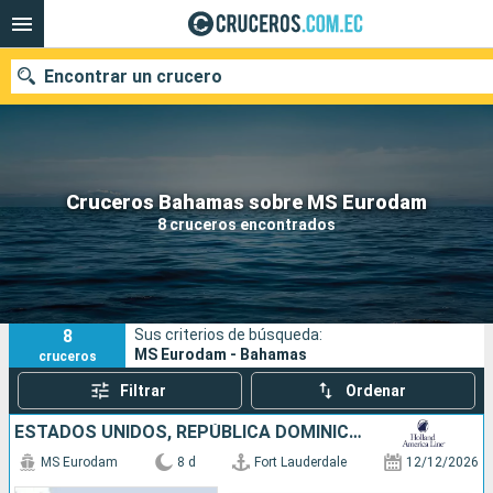
Encontrar un crucero
Nuestros destinos
Cruceros Bahamas sobre MS Eurodam
8 cruceros encontrados
Fecha de salida
Puertos
Compañías
8
Sus criterios de búsqueda:
Buscar
MS Eurodam - Bahamas
cruceros
Filtrar
Ordenar
ESTADOS UNIDOS, REPÚBLICA DOMINICANA, BAHAMAS
MS Eurodam
8 d
Fort Lauderdale
12/12/2026