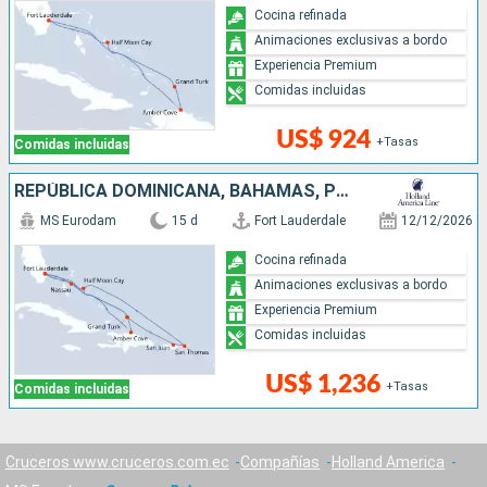
Cocina refinada
Animaciones exclusivas a bordo
Experiencia Premium
Comidas incluidas
US$ 924
+Tasas
Comidas incluidas
REPÚBLICA DOMINICANA, BAHAMAS, PUERTO RICO, ESTADOS UNIDOS
MS Eurodam
15 d
Fort Lauderdale
12/12/2026
Cocina refinada
Animaciones exclusivas a bordo
Experiencia Premium
Comidas incluidas
US$ 1,236
+Tasas
Comidas incluidas
Cruceros www.cruceros.com.ec
Compañías
Holland America