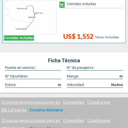
Comidas incluidas
US$ 1,552
Tasas incluidas
Comidas incluidas
Ficha Técnica
Puesta en servicio:
N° de pasajeros:
N° tripunlates:
Manga:
m
Eslora:
m
Velocidad:
Nudos
Cruceros www.cruceros.com.ec
Compañías
CroisiEurope
MS Lafayette
Cruceros Alemania
Cruceros www.cruceros.com.ec
Compañías
CroisiEurope