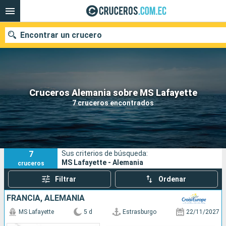
Encontrar un crucero
Nuestros destinos
Cruceros Alemania sobre MS Lafayette
7 cruceros encontrados
Fecha de salida
Puertos
Compañías
7
Sus criterios de búsqueda:
Buscar
MS Lafayette - Alemania
cruceros
Filtrar
Ordenar
FRANCIA, ALEMANIA
MS Lafayette
5 d
Estrasburgo
22/11/2027