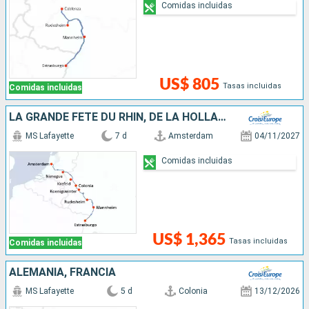
Comidas incluidas
US$ 805
Tasas incluidas
Comidas incluidas
LA GRANDE FÊTE DU RHIN, DE LA HOLLANDE À LA VALLÉE DU RHIN ROMANTIQUE - CROISIÈRE CULTURELLE, GOURMANDE ET FESTIVE
MS Lafayette
7 d
Amsterdam
04/11/2027
Comidas incluidas
US$ 1,365
Tasas incluidas
Comidas incluidas
ALEMANIA, FRANCIA
MS Lafayette
5 d
Colonia
13/12/2026