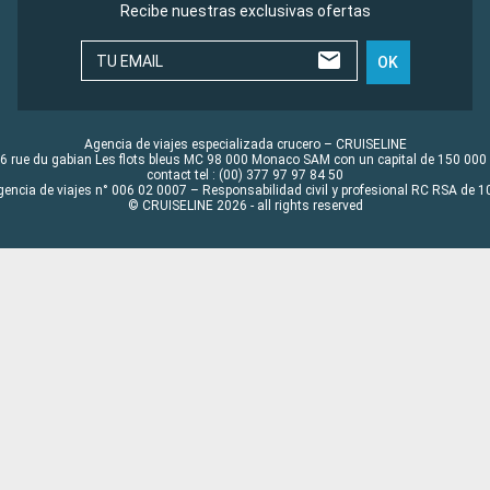
Recibe nuestras exclusivas ofertas
TU EMAIL
OK
Agencia de viajes especializada crucero – CRUISELINE
6 rue du gabian Les flots bleus MC 98 000 Monaco SAM con un capital de 150 000
contact tel : (00) 377 97 97 84 50
gencia de viajes n° 006 02 0007 – Responsabilidad civil y profesional RC RSA de
© CRUISELINE 2026 - all rights reserved