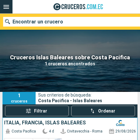
Encontrar un crucero
Nuestros destinos
Cruceros Islas Baleares sobre Costa Pacifica
1 cruceros encontrados
Fecha de salida
Puertos
Compañías
1
Sus criterios de búsqueda:
Buscar
Costa Pacifica - Islas Baleares
cruceros
Filtrar
Ordenar
ITALIA, FRANCIA, ISLAS BALEARES
Costa Pacifica
4 d
Civitavecchia - Roma
29/08/2026