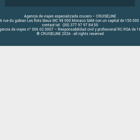
Agencia de viajes especializada crucero – CRUISELINE
6 rue du gabian Les flots bleus MC 98 000 Monaco SAM con un capital de 150 000
contact tel : (00) 377 97 97 84 50
gencia de viajes n° 006 02 0007 – Responsabilidad civil y profesional RC RSA de
© CRUISELINE 2026 - all rights reserved