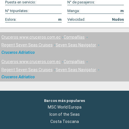
Puesta en servicio:
N° de pasajeros:
N° tripunlates:
Manga:
m
Eslora:
m
Velocidad:
Nudos
Cruceros www.cruceros.com.ec
Compañías
Regent Seven Seas Cruises
Seven Seas Navigator
Cruceros Adriatico
Cruceros www.cruceros.com.ec
Compañías
Regent Seven Seas Cruises
Seven Seas Navigator
Cruceros Adriatico
Barcos más populares
MSC World Europa
Icon of the Seas
Costa Toscana