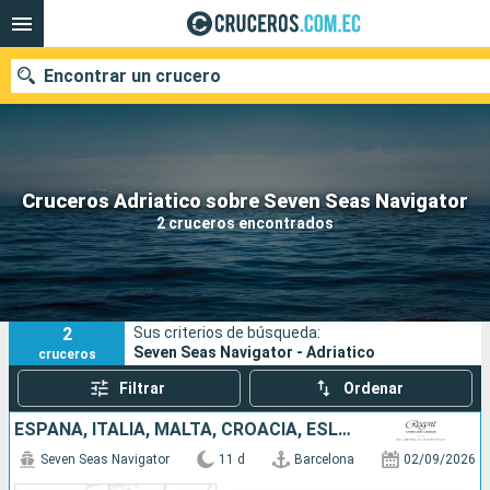
Encontrar un crucero
Nuestros destinos
Cruceros Adriatico sobre Seven Seas Navigator
2 cruceros encontrados
Fecha de salida
Puertos
Compañías
2
Sus criterios de búsqueda:
Buscar
Seven Seas Navigator - Adriatico
cruceros
Filtrar
Ordenar
ESPAÑA, ITALIA, MALTA, CROACIA, ESLOVENIA
Seven Seas Navigator
11 d
Barcelona
02/09/2026