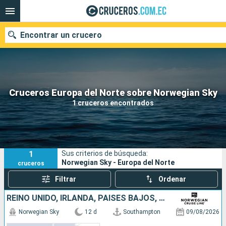
Encontrar un crucero
Nuestros destinos
Cruceros Europa del Norte sobre Norwegian Sky
1 cruceros encontrados
Fecha de salida
Puertos
Compañías
1
Sus criterios de búsqueda:
Buscar
Norwegian Sky - Europa del Norte
cruceros
Filtrar
Ordenar
REINO UNIDO, IRLANDA, PAISES BAJOS, BÉLGICA, FRANCIA
Norwegian Sky
12 d
Southampton
09/08/2026