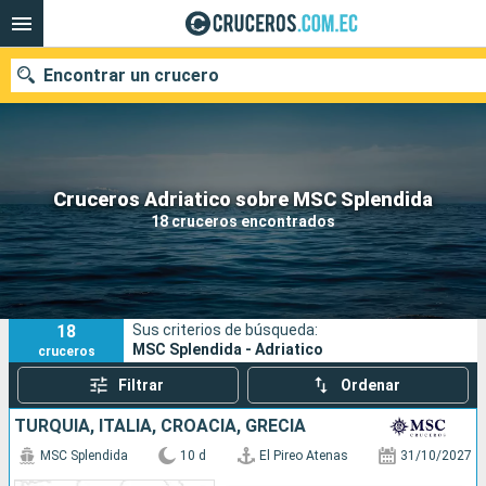
Encontrar un crucero
Nuestros destinos
Cruceros Adriatico sobre MSC Splendida
18 cruceros encontrados
Fecha de salida
Puertos
Compañías
18
Sus criterios de búsqueda:
Buscar
MSC Splendida - Adriatico
cruceros
Filtrar
Ordenar
TURQUÍA, ITALIA, CROACIA, GRECIA
MSC Splendida
10 d
El Pireo Atenas
31/10/2027