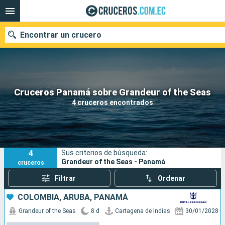
Encontrar un crucero
Nuestros destinos
Cruceros Panamá sobre Grandeur of the Seas
4 cruceros encontrados
Fecha de salida
Puertos
Compañías
4
Sus criterios de búsqueda:
Buscar
Grandeur of the Seas - Panamá
cruceros
Filtrar
Ordenar
COLOMBIA, ARUBA, PANAMÁ
Grandeur of the Seas
8 d
Cartagena de Indias
30/01/2028