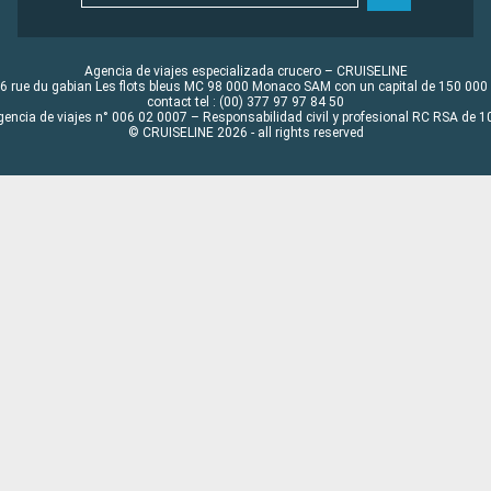
Agencia de viajes especializada crucero – CRUISELINE
6 rue du gabian Les flots bleus MC 98 000 Monaco SAM con un capital de 150 000
contact tel : (00) 377 97 97 84 50
gencia de viajes n° 006 02 0007 – Responsabilidad civil y profesional RC RSA de
© CRUISELINE 2026 - all rights reserved