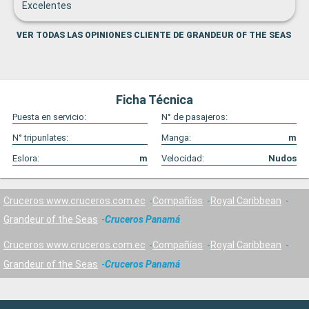
Excelentes
VER TODAS LAS OPINIONES CLIENTE DE GRANDEUR OF THE SEAS
Ficha Técnica
Puesta en servicio:
N° de pasajeros:
N° tripunlates:
Manga:
m
Eslora:
m
Velocidad:
Nudos
Cruceros www.cruceros.com.ec
Compañías
Royal Caribbean
Grandeur of the Seas
Cruceros Panamá
Cruceros www.cruceros.com.ec
Compañías
Royal Caribbean
Grandeur of the Seas
Cruceros Panamá