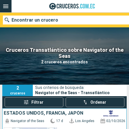
Encontrar un crucero
Cruceros Transatlántico sobre Navigator of the
Nuestros destinos
Seas
2 cruceros encontrados
Fecha de salida
Puertos
Compañías
2
Sus criterios de búsqueda:
Buscar
Navigator of the Seas - Transatlántico
cruceros
Filtrar
Ordenar
ESTADOS UNIDOS, FRANCIA, JAPÓN
Navigator of the Seas
17 d
Los Angeles
02/10/2026