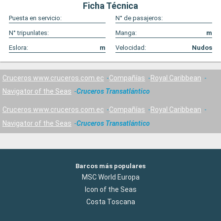
Ficha Técnica
Puesta en servicio:
N° de pasajeros:
N° tripunlates:
Manga:
m
Eslora:
m
Velocidad:
Nudos
Cruceros www.cruceros.com.ec
Compañías
Royal Caribbean
Navigator of the Seas
Cruceros Transatlántico
Cruceros www.cruceros.com.ec
Compañías
Royal Caribbean
Navigator of the Seas
Cruceros Transatlántico
Barcos más populares
MSC World Europa
Icon of the Seas
Costa Toscana