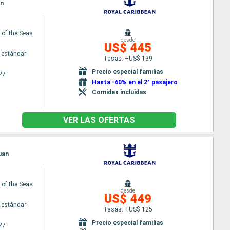
an
of the Seas
desde
US$ 445
 estándar
Tasas: +US$ 139
Precio especial familias
27
Hasta -60% en el 2° pasajero
Comidas incluidas
VER LAS OFERTAS
Juan
of the Seas
desde
US$ 449
 estándar
Tasas: +US$ 125
Precio especial familias
27