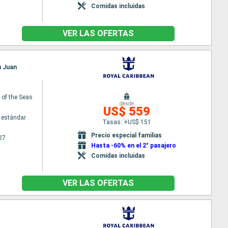
Comidas incluidas
VER LAS OFERTAS
n Juan
of the Seas
desde
US$ 559
 estándar
Tasas: +US$ 151
Precio especial familias
27
Hasta -60% en el 2° pasajero
Comidas incluidas
VER LAS OFERTAS