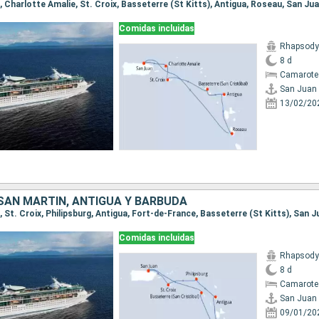
n, Charlotte Amalie, St. Croix, Basseterre (St Kitts), Antigua, Roseau, San Ju
Comidas incluidas
Rhapsody 
8 d
Camarote
San Juan
13/02/20
 SAN MARTÍN, ANTIGUA Y BARBUDA
n, St. Croix, Philipsburg, Antigua, Fort-de-France, Basseterre (St Kitts), San 
Comidas incluidas
Rhapsody 
8 d
Camarote
San Juan
09/01/20