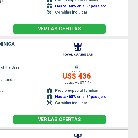
27
Hasta -60% en el 2° pasajero
Comidas incluidas
VER LAS OFERTAS
MINICA
of the Seas
desde
US$ 436
 estándar
Tasas: +US$ 147
Precio especial familias
27
Hasta -60% en el 2° pasajero
Comidas incluidas
VER LAS OFERTAS