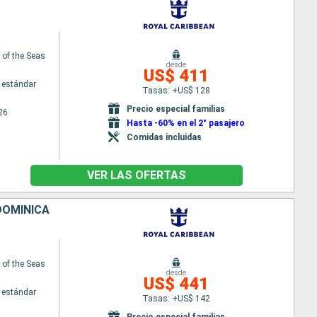
of the Seas
desde
US$ 411
 estándar
Tasas: +US$ 128
Precio especial familias
26
Hasta -60% en el 2° pasajero
Comidas incluidas
VER LAS OFERTAS
DOMINICA
of the Seas
desde
US$ 441
 estándar
Tasas: +US$ 142
Precio especial familias