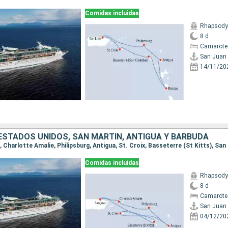
Comidas incluidas
Rhapsody 
8 d
Camarote
San Juan
14/11/20
 ESTADOS UNIDOS, SAN MARTÍN, ANTIGUA Y BARBUDA
n, Charlotte Amalie, Philipsburg, Antigua, St. Croix, Basseterre (St Kitts), San
Comidas incluidas
Rhapsody 
8 d
Camarote
San Juan
04/12/20