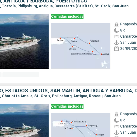
, ANTIGUA Y BARBUDA, PUERTO RICO
n, Tortola, Philipsburg, Antigua, Basseterre (St Kitts), St. Croix, San Juan
Comidas incluidas
Rhapsody 
8 d
Camarote
San Juan
26/09/20
O, ESTADOS UNIDOS, SAN MARTÍN, ANTIGUA Y BARBUDA, 
n, Charlotte Amalie, St. Croix, Philipsburg, Antigua, Roseau, San Juan
Comidas incluidas
Rhapsody 
8 d
Camarote
San Juan