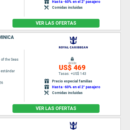
Hasta -60% en el 2° pasajero
Comidas incluidas
VER LAS OFERTAS
MINICA
of the Seas
desde
US$ 469
 estándar
Tasas: +US$ 143
Precio especial familias
26
Hasta -60% en el 2° pasajero
Comidas incluidas
VER LAS OFERTAS