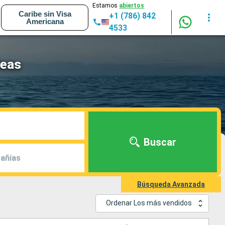
Estamos
abiertos
Caribe sin Visa
+1 (786) 842
Americana
4533
Seas
Buscar
añías
Búsqueda Avanzada
Ordenar Los más vendidos