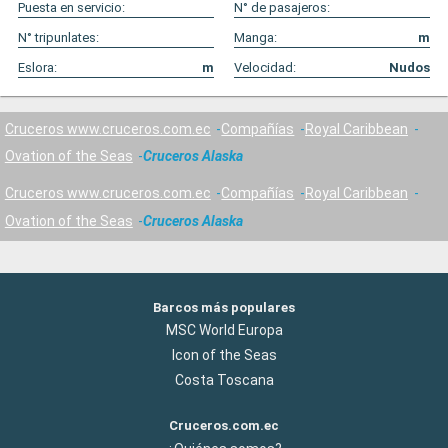
Puesta en servicio:
N° de pasajeros:
N° tripunlates:
Manga:
m
Eslora:
m
Velocidad:
Nudos
Cruceros www.cruceros.com.ec
Compañías
Royal Caribbean
Ovation of the Seas
Cruceros Alaska
Cruceros www.cruceros.com.ec
Compañías
Royal Caribbean
Ovation of the Seas
Cruceros Alaska
Barcos más populares
MSC World Europa
Icon of the Seas
Costa Toscana
Cruceros.com.ec