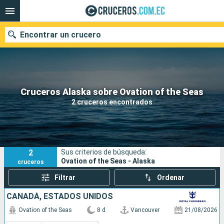
Encontrar un crucero
Nuestros destinos
Cruceros Alaska sobre Ovation of the Seas
2 cruceros encontrados
Fecha de salida
Puertos
Compañías
2
Sus criterios de búsqueda:
Buscar
Ovation of the Seas - Alaska
cruceros
Filtrar
Ordenar
CANADÁ, ESTADOS UNIDOS
Ovation of the Seas
8 d
Vancouver
21/08/2026