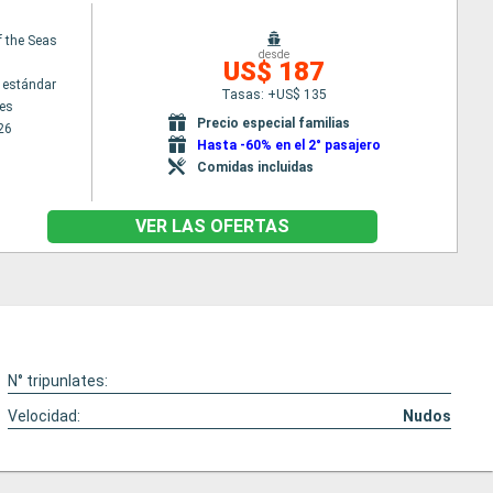
f the Seas
desde
US$ 187
 estándar
Tasas: +US$ 135
es
Precio especial familias
26
Hasta -60% en el 2° pasajero
Comidas incluidas
VER LAS OFERTAS
N° tripunlates:
Velocidad:
Nudos