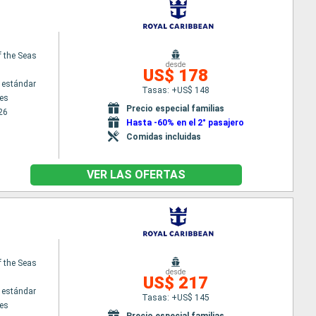
f the Seas
desde
US$ 178
 estándar
Tasas: +US$ 148
es
Precio especial familias
26
Hasta -60% en el 2° pasajero
Comidas incluidas
VER LAS OFERTAS
f the Seas
desde
US$ 217
 estándar
Tasas: +US$ 145
es
Precio especial familias