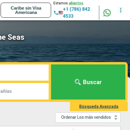
Estamos
abiertos
Caribe sin Visa
+1 (786) 842
Americana
4533
he Seas
Buscar
añías
Búsqueda Avanzada
Ordenar Los más vendidos