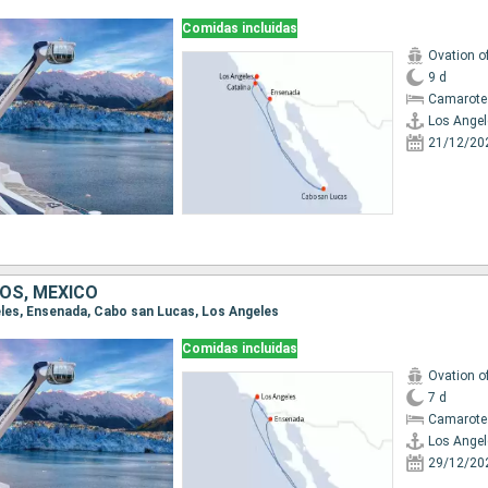
Comidas incluidas
Ovation o
9 d
Camarote
Los Angel
21/12/20
OS, MÉXICO
geles, Ensenada, Cabo san Lucas, Los Angeles
Comidas incluidas
Ovation o
7 d
Camarote
Los Angel
29/12/20