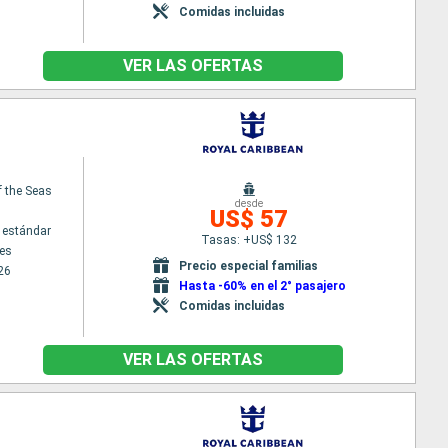
Comidas incluidas
VER LAS OFERTAS
f the Seas
desde
US$ 57
 estándar
Tasas: +US$ 132
es
Precio especial familias
26
Hasta -60% en el 2° pasajero
Comidas incluidas
VER LAS OFERTAS