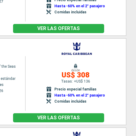
27
Hasta -60% en el 2° pasajero
Comidas incluidas
VER LAS OFERTAS
f the Seas
desde
US$ 308
 estándar
Tasas: +US$ 136
es
Precio especial familias
26
Hasta -60% en el 2° pasajero
Comidas incluidas
VER LAS OFERTAS