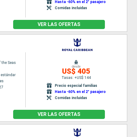
Hasta -60% en el 2° pasajero
Comidas incluidas
VER LAS OFERTAS
f the Seas
desde
US$ 405
 estándar
Tasas: +US$ 144
es
Precio especial familias
27
Hasta -60% en el 2° pasajero
Comidas incluidas
VER LAS OFERTAS