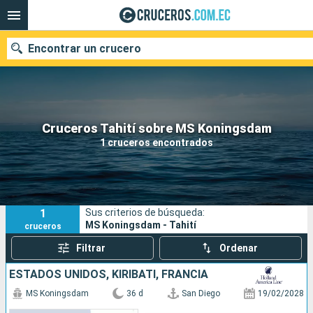
Encontrar un crucero
Nuestros destinos
Cruceros Tahití sobre MS Koningsdam
1 cruceros encontrados
Fecha de salida
Puertos
Compañías
1
Sus criterios de búsqueda:
Buscar
MS Koningsdam - Tahití
cruceros
Filtrar
Ordenar
ESTADOS UNIDOS, KIRIBATI, FRANCIA
MS Koningsdam
36 d
San Diego
19/02/2028