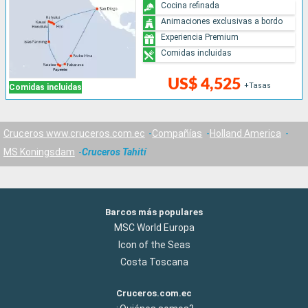
Cocina refinada
Animaciones exclusivas a bordo
Experiencia Premium
Comidas incluidas
US$ 4,525
+Tasas
Comidas incluidas
Cruceros www.cruceros.com.ec
Compañías
Holland America
MS Koningsdam
Cruceros Tahití
Barcos más populares
MSC World Europa
Icon of the Seas
Costa Toscana
Cruceros.com.ec