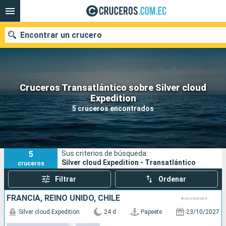
Encontrar un crucero
Cruceros Transatlántico sobre Silver cloud
Nuestros destinos
Expedition
5 cruceros encontrados
Fecha de salida
Puertos
Compañías
5
Sus criterios de búsqueda:
Buscar
Silver cloud Expedition - Transatlántico
cruceros
Filtrar
Ordenar
FRANCIA, REINO UNIDO, CHILE
Silver cloud Expedition
24 d
Papeete
23/10/2027