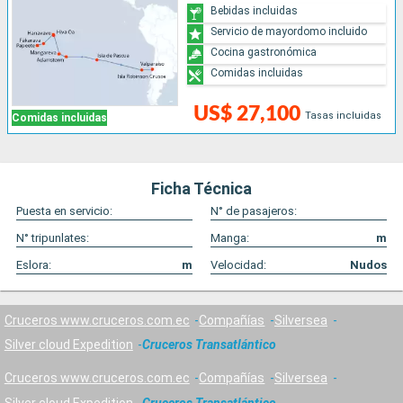
Bebidas incluidas
Servicio de mayordomo incluido
Cocina gastronómica
Comidas incluidas
US$ 27,100
Tasas incluidas
Comidas incluidas
Ficha Técnica
Puesta en servicio:
N° de pasajeros:
N° tripunlates:
Manga:
m
Eslora:
m
Velocidad:
Nudos
Cruceros www.cruceros.com.ec
Compañías
Silversea
Silver cloud Expedition
Cruceros Transatlántico
Cruceros www.cruceros.com.ec
Compañías
Silversea
Silver cloud Expedition
Cruceros Transatlántico