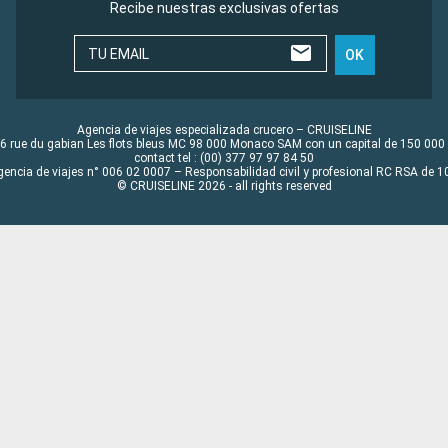
Recibe nuestras exclusivas ofertas
TU EMAIL
OK
Agencia de viajes especializada crucero – CRUISELINE
6 rue du gabian Les flots bleus MC 98 000 Monaco SAM con un capital de 150 000
contact tel : (00) 377 97 97 84 50
gencia de viajes n° 006 02 0007 – Responsabilidad civil y profesional RC RSA de
© CRUISELINE 2026 - all rights reserved