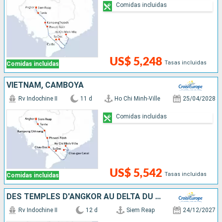
Comidas incluidas
US$ 5,248
Tasas incluidas
Comidas incluidas
VIETNAM, CAMBOYA
Rv Indochine II
11 d
Ho Chi Minh-Ville
25/04/2028
Comidas incluidas
US$ 5,542
Tasas incluidas
Comidas incluidas
DES TEMPLES D'ANGKOR AU DELTA DU MÉKONG, VIVEZ DES FÊTES DE FIN D'ANNÉES UNIQUES ET DÉPAYSANTES
Rv Indochine II
12 d
Siem Reap
24/12/2027