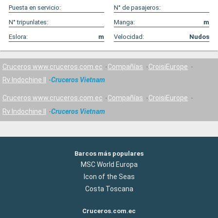
Puesta en servicio:
N° de pasajeros:
N° tripunlates:
Manga:
m
Eslora:
m
Velocidad:
Nudos
Cruceros www.cruceros.com.ec
Compañías
CroisiEurope
Rv Indochine II
Cruceros Vietnam
Cruceros www.cruceros.com.ec
Compañías
CroisiEurope
Rv Indochine II
Cruceros Vietnam
Barcos más populares
MSC World Europa
Icon of the Seas
Costa Toscana
Cruceros.com.ec