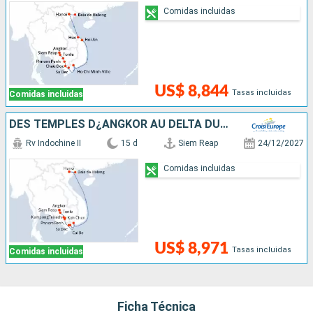
Comidas incluidas
US$ 8,844
Tasas incluidas
Comidas incluidas
DES TEMPLES D¿ANGKOR AU DELTA DU MÉKONG, VIVEZ DES FÊTES DE FIN D¿ANNÉE UNIQUES ET DÉPAYSANTES- & HANOÏ ET LA BAIE D'ALONG
Rv Indochine II
15 d
Siem Reap
24/12/2027
Comidas incluidas
US$ 8,971
Tasas incluidas
Comidas incluidas
Ficha Técnica