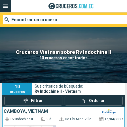
Encontrar un crucero
Nuestros destinos
Cruceros Vietnam sobre Rv Indochine II
10 cruceros encontrados
Fecha de salida
Puertos
Compañías
10
Sus criterios de búsqueda:
Buscar
Rv Indochine II - Vietnam
cruceros
Filtrar
Ordenar
CAMBOYA, VIETNAM
Rv Indochine II
9 d
Ho Chi Minh-Ville
16/04/2027