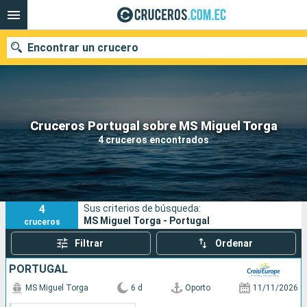
Encontrar un crucero
Nuestros destinos
Cruceros Portugal sobre MS Miguel Torga
4 cruceros encontrados
Fecha de salida
Puertos
Compañías
4
Sus criterios de búsqueda:
Buscar
MS Miguel Torga - Portugal
cruceros
Filtrar
Ordenar
PORTUGAL
MS Miguel Torga
6 d
Oporto
11/11/2026