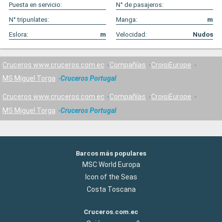
Puesta en servicio:
N° de pasajeros:
N° tripunlates:
Manga:
m
Eslora:
m
Velocidad:
Nudos
Cruceros www.cruceros.com.ec
Compañías
CroisiEurope
MS Miguel Torga
Cruceros Portugal
Cruceros www.cruceros.com.ec
Compañías
CroisiEurope
MS Miguel Torga
Cruceros Portugal
Barcos más populares
MSC World Europa
Icon of the Seas
Costa Toscana
Cruceros.com.ec