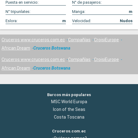
Puesta en servicio:
N° de pasajeros:
N° tripunlates:
Manga:
m
Eslora:
m
Velocidad:
Nudos
Cruceros www.cruceros.com.ec
Compañías
CroisiEurope
African Dream
Cruceros Botswana
Cruceros www.cruceros.com.ec
Compañías
CroisiEurope
African Dream
Cruceros Botswana
Barcos más populares
MSC World Europa
Icon of the Seas
Costa Toscana
Cruceros.com.ec