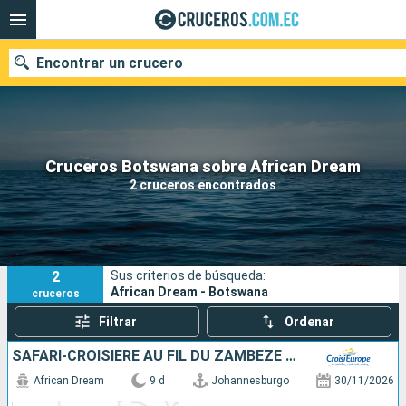
Encontrar un crucero
Nuestros destinos
Cruceros Botswana sobre African Dream
2 cruceros encontrados
Fecha de salida
Puertos
Compañías
2
Sus criterios de búsqueda:
Buscar
African Dream - Botswana
cruceros
Filtrar
Ordenar
SAFARI-CROISIÈRE AU FIL DU ZAMBÈZE - AFRIQUE DU SUD, BOTSWANA, NAMIBIE, ZIMBABWE
African Dream
9 d
Johannesburgo
30/11/2026