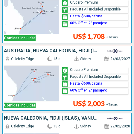
Crucero Premium
Paquete All Included Disponible
Hasta -$600/cabina
60% Off en 2° pasajero
US$ 1,708
+Tasas
Comidas incluidas
AUSTRALIA, NUEVA CALEDONIA, FIDJI (ISLAS), VANUATU
Celebrity Edge
15 d
Sidney
24/03/2027
Crucero Premium
Paquete All Included Disponible
Hasta -$600/cabina
60% Off en 2° pasajero
US$ 2,003
+Tasas
Comidas incluidas
NUEVA CALEDONIA, FIDJI (ISLAS), VANUATU, AUSTRALIA
Celebrity Edge
13 d
Sidney
29/02/2028