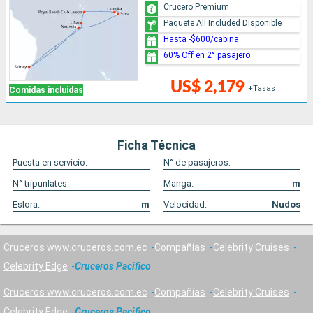
Crucero Premium
Paquete All Included Disponible
Hasta -$600/cabina
60% Off en 2° pasajero
US$ 2,179
+Tasas
Comidas incluidas
Ficha Técnica
Puesta en servicio:
N° de pasajeros:
N° tripunlates:
Manga:
m
Eslora:
m
Velocidad:
Nudos
Cruceros www.cruceros.com.ec
Compañías
Celebrity Cruises
Celebrity Edge
Cruceros Pacifico
Cruceros www.cruceros.com.ec
Compañías
Celebrity Cruises
Celebrity Edge
Cruceros Pacifico