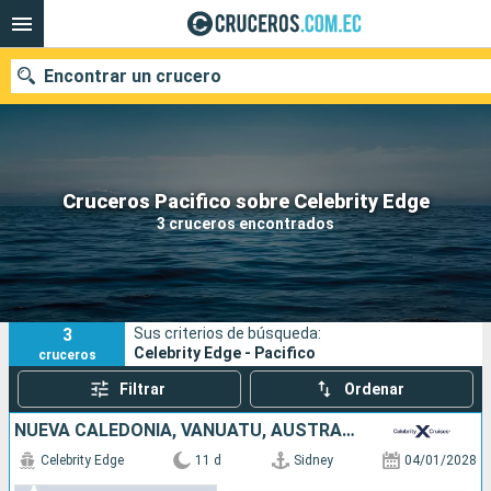
Encontrar un crucero
Nuestros destinos
Cruceros Pacifico sobre Celebrity Edge
3 cruceros encontrados
Fecha de salida
Puertos
Compañías
3
Sus criterios de búsqueda:
Buscar
Celebrity Edge - Pacifico
cruceros
Filtrar
Ordenar
NUEVA CALEDONIA, VANUATU, AUSTRALIA
Celebrity Edge
11 d
Sidney
04/01/2028