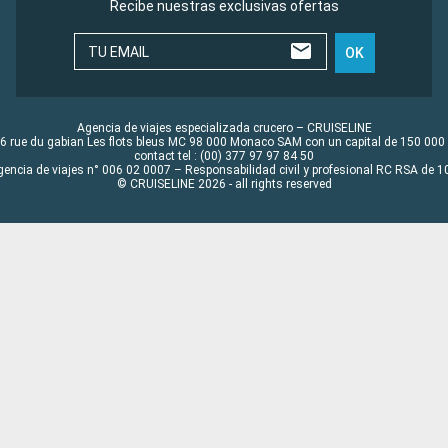
Recibe nuestras exclusivas ofertas
TU EMAIL
OK
Agencia de viajes especializada crucero – CRUISELINE
6 rue du gabian Les flots bleus MC 98 000 Monaco SAM con un capital de 150 000
contact tel : (00) 377 97 97 84 50
gencia de viajes n° 006 02 0007 – Responsabilidad civil y profesional RC RSA de
© CRUISELINE 2026 - all rights reserved