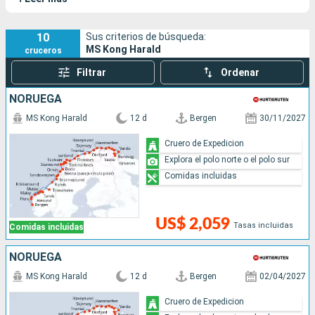
noruega desde la ciudad de Bergen hasta Kirkenes en el norte
del país.
10
Sus criterios de búsqueda:
MS Kong Harald
cruceros
Filtrar
Ordenar
NORUEGA
MS Kong Harald
12 d
Bergen
30/11/2027
Cruero de Expedicion
Explora el polo norte o el polo sur
Comidas incluidas
US$ 2,059
Tasas incluidas
Comidas incluidas
NORUEGA
MS Kong Harald
12 d
Bergen
02/04/2027
Cruero de Expedicion