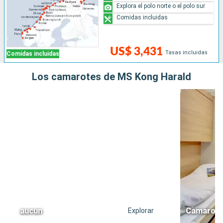
Explora el polo norte o el polo sur
Comidas incluidas
US$ 3,431
Tasas incluidas
Comidas incluidas
Los camarotes de MS Kong Harald
aucun
Camarote
Explorar