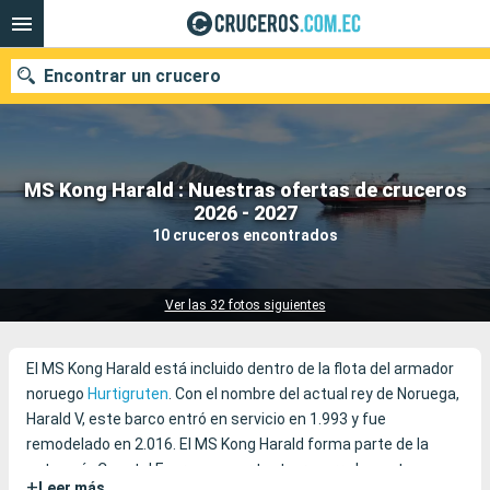
Encontrar un crucero
MS Kong Harald : Nuestras ofertas de cruceros
Nuestros destinos
2026 - 2027
10 cruceros encontrados
Fecha de salida
Puertos
Compañías
Ver las 32 fotos siguientes
Buscar
El MS Kong Harald está incluido dentro de la flota del armador
noruego
Hurtigruten
. Con el nombre del actual rey de Noruega,
Harald V, este barco entró en servicio en 1.993 y fue
remodelado en 2.016. El MS Kong Harald forma parte de la
categoría Coastal Express y, por tanto, recorre la costa
+
Leer más