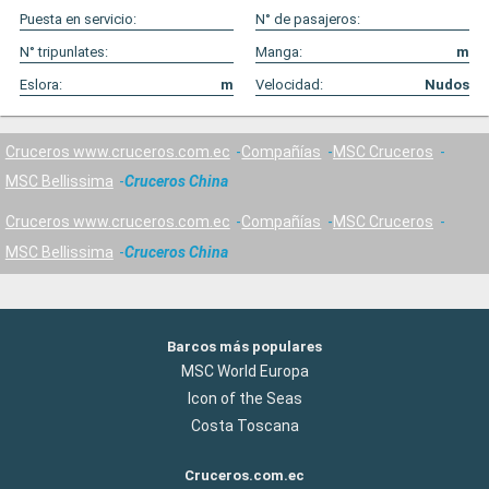
Puesta en servicio:
N° de pasajeros:
N° tripunlates:
Manga:
m
Eslora:
m
Velocidad:
Nudos
Cruceros www.cruceros.com.ec
Compañías
MSC Cruceros
MSC Bellissima
Cruceros China
Cruceros www.cruceros.com.ec
Compañías
MSC Cruceros
MSC Bellissima
Cruceros China
Barcos más populares
MSC World Europa
Icon of the Seas
Costa Toscana
Cruceros.com.ec