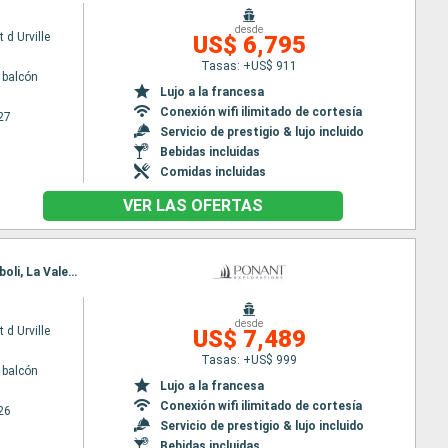
desde
 d Urville
US$ 6,795
Tasas: +US$ 911
 balcón
Lujo a la francesa
Conexión wifi ilimitado de cortesía
27
Servicio de prestigio & lujo incluido
Bebidas incluidas
Comidas incluidas
VER LAS OFERTAS
Itinerario : Niza, Calvi, San Florencio, Portoferraio, Portofino, Giglio, Puerto Ercole, Lipari, Stromboli, La Valetta
desde
 d Urville
US$ 7,489
Tasas: +US$ 999
 balcón
Lujo a la francesa
Conexión wifi ilimitado de cortesía
26
Servicio de prestigio & lujo incluido
Bebidas incluidas