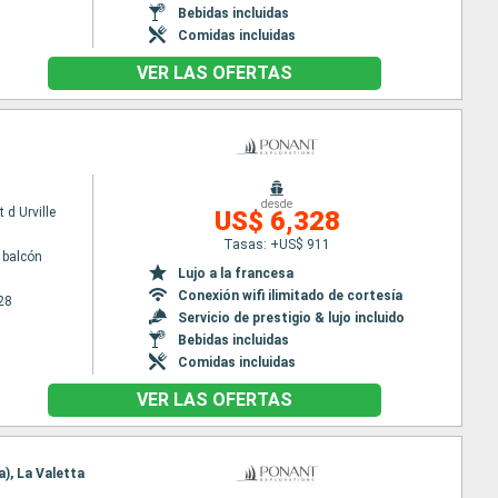
Bebidas incluidas
Comidas incluidas
VER LAS OFERTAS
desde
 d Urville
US$ 6,328
Tasas: +US$ 911
 balcón
Lujo a la francesa
Conexión wifi ilimitado de cortesía
28
Servicio de prestigio & lujo incluido
Bebidas incluidas
Comidas incluidas
VER LAS OFERTAS
a), La Valetta