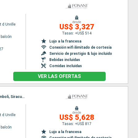
desde
 d Urville
US$ 3,327
Tasas: +US$ 514
 balcón
Lujo a la francesa
Conexión wifi ilimitado de cortesía
27
Servicio de prestigio & lujo incluido
Bebidas incluidas
Comidas incluidas
VER LAS OFERTAS
Itinerario : La Valetta, Port Empedocle, Trapani, Palermo, Lipari, Taormina, Reggio Calabria, Stromboli, Siracusa ( Sicilia), La Valetta
desde
 d Urville
US$ 5,628
Tasas: +US$ 817
 balcón
Lujo a la francesa
Conexión wifi ilimitado de cortesía