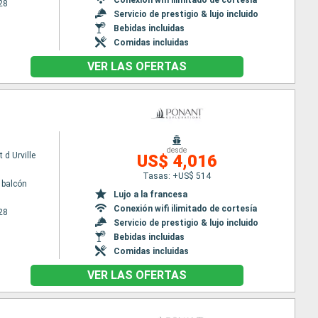
28
Servicio de prestigio & lujo incluido
Bebidas incluidas
Comidas incluidas
VER LAS OFERTAS
desde
 d Urville
US$ 4,016
Tasas: +US$ 514
 balcón
Lujo a la francesa
Conexión wifi ilimitado de cortesía
28
Servicio de prestigio & lujo incluido
Bebidas incluidas
Comidas incluidas
VER LAS OFERTAS