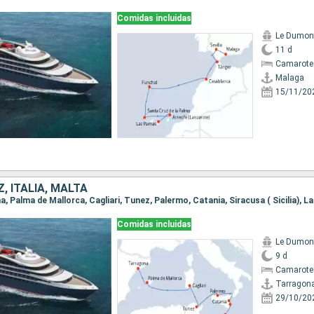
Comidas incluidas
Le Dumont
11 d
Camarote
Malaga
15/11/20
, ITALIA, MALTA
na, Palma de Mallorca, Cagliari, Tunez, Palermo, Catania, Siracusa ( Sicilia), L
Comidas incluidas
Le Dumont
9 d
Camarote
Tarragon
29/10/20