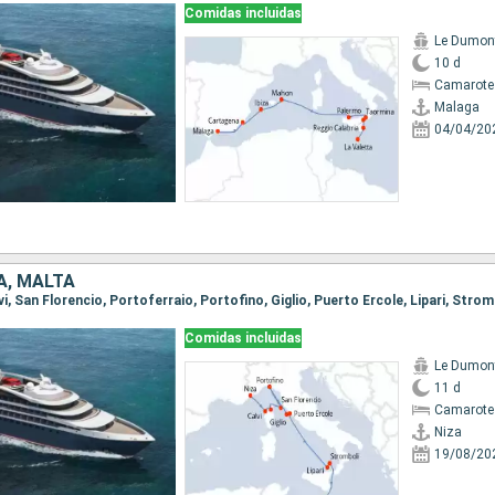
Comidas incluidas
Le Dumont
10 d
Camarote
Malaga
04/04/20
IA, MALTA
Comidas incluidas
Le Dumont
11 d
Camarote
Niza
19/08/20