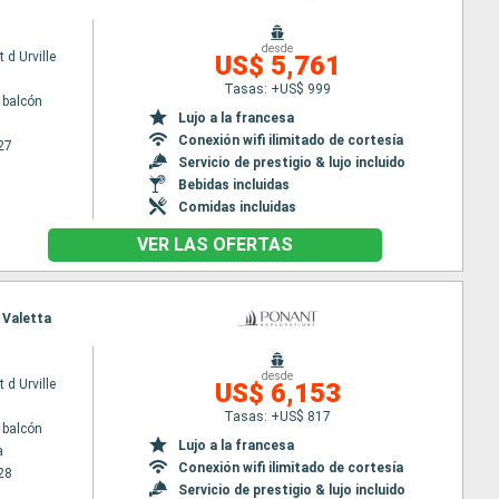
desde
 d Urville
US$ 5,761
Tasas: +US$ 999
 balcón
Lujo a la francesa
Conexión wifi ilimitado de cortesía
27
Servicio de prestigio & lujo incluido
Bebidas incluidas
Comidas incluidas
VER LAS OFERTAS
a Valetta
desde
 d Urville
US$ 6,153
Tasas: +US$ 817
 balcón
Lujo a la francesa
a
Conexión wifi ilimitado de cortesía
28
Servicio de prestigio & lujo incluido