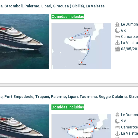
ta, Stromboli, Palermo, Lipari, Siracusa ( Sicilia), La Valetta
Comidas incluidas
Le Dumont
6 d
Camarote
La Valetta
03/05/20
Comidas incluidas
Le Dumont
9 d
Camarote
La Valetta