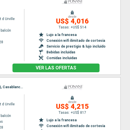
desde
 d Urville
US$ 4,016
Tasas: +US$ 514
 balcón
Lujo a la francesa
Conexión wifi ilimitado de cortesía
28
Servicio de prestigio & lujo incluido
Bebidas incluidas
Comidas incluidas
VER LAS OFERTAS
Itinerario : Las Palmas, San Sebastian de la gomera, Santa Cruz de Tenerife, Arrecife (Lanzarote), Casablanca, Tánger, Cadiz, Malaga
desde
 d Urville
US$ 4,215
Tasas: +US$ 817
 balcón
Lujo a la francesa
as
Conexión wifi ilimitado de cortesía
28