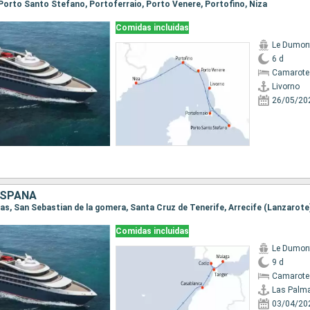
, Porto Santo Stefano, Portoferraio, Porto Venere, Portofino, Niza
Comidas incluidas
Le Dumont
6 d
Camarote
Livorno
26/05/20
ESPAÑA
Comidas incluidas
Le Dumont
9 d
Camarote
Las Palm
03/04/20