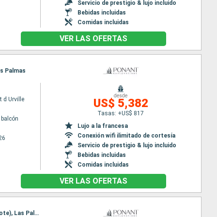
Servicio de prestigio & lujo incluido
Bebidas incluidas
Comidas incluidas
VER LAS OFERTAS
Las Palmas
desde
 d Urville
US$ 5,382
Tasas: +US$ 817
 balcón
Lujo a la francesa
Conexión wifi ilimitado de cortesía
26
Servicio de prestigio & lujo incluido
Bebidas incluidas
Comidas incluidas
VER LAS OFERTAS
Itinerario : Malaga, Sevilla, Tánger, Casablanca, Funchal, Santa Cruz de la Palma, Arrecife (Lanzarote), Las Palmas