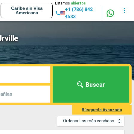
Estamos
abiertos
Caribe sin Visa
+1 (786) 842
Americana
4533
rville
Buscar
añías
Búsqueda Avanzada
Ordenar Los más vendidos