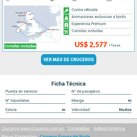
Cocina refinada
Animaciones exclusivas a bordo
Experiencia Premium
Comidas incluidas
US$ 2,577
+Tasas
Comidas incluidas
VER MÁS DE CRUCEROS
Ficha Técnica
Puesta en servicio:
N° de pasajeros:
N° tripunlates:
Manga:
m
Eslora:
m
Velocidad:
Nudos
Cruceros www.cruceros.com.ec
Compañías
Holland America
Nieuw Statendam
Cruceros Europa del Norte