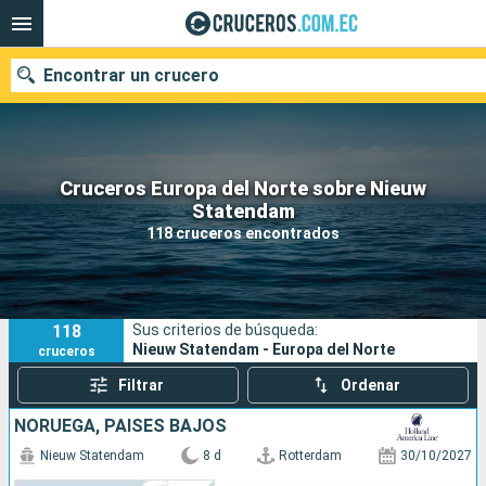
Encontrar un crucero
Cruceros Europa del Norte sobre Nieuw
Nuestros destinos
Statendam
118 cruceros encontrados
Fecha de salida
Puertos
Compañías
118
Sus criterios de búsqueda:
Buscar
Nieuw Statendam - Europa del Norte
cruceros
Filtrar
Ordenar
NORUEGA, PAISES BAJOS
Nieuw Statendam
8 d
Rotterdam
30/10/2027