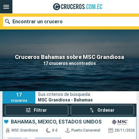
Encontrar un crucero
Nuestros destinos
Cruceros Bahamas sobre MSC Grandiosa
17 cruceros encontrados
Fecha de salida
Puertos
Compañías
17
Sus criterios de búsqueda:
Buscar
MSC Grandiosa - Bahamas
cruceros
Filtrar
Ordenar
BAHAMAS, MÉXICO, ESTADOS UNIDOS
MSC Grandiosa
8 d
Puerto Canaveral
28/11/2026