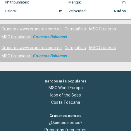
N° tripunlates:
Manga:
m
Eslora:
m
Velocidad:
Nudos
Cruceros www.cruceros.com.ec
Compañías
MSC Cruceros
MSC Grandiosa
Cruceros Bahamas
Cruceros www.cruceros.com.ec
Compañías
MSC Cruceros
MSC Grandiosa
Cruceros Bahamas
Barcos más populares
MSC World Europa
Icon of the Seas
Costa Toscana
Cruceros.com.ec
¿Quiénes somos?
Preguntas frecuentes