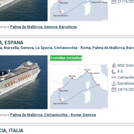
21/10/20
arque:
Palma de Mallorca,
Genova,
Barcelona
IA, ESPAÑA
na, Marsella, Genova, La Spezia, Civitavecchia - Roma, Palma de Mallorca, Bar
Comidas incluidas
MSC Gran
8 d
Camarote
Barcelona
24/10/20
arque:
Palma de Mallorca,
Civitavecchia - Roma,
Genova
IA, ITALIA