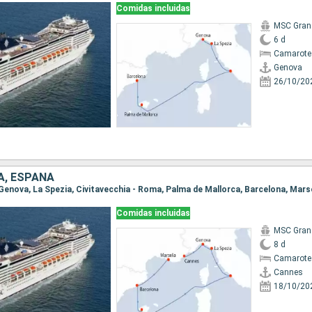
Comidas incluidas
MSC Gran
6 d
Camarote 
Genova
26/10/20
IA, ESPAÑA
 Genova, La Spezia, Civitavecchia - Roma, Palma de Mallorca, Barcelona, Mars
Comidas incluidas
MSC Gran
8 d
Camarote
Cannes
18/10/20