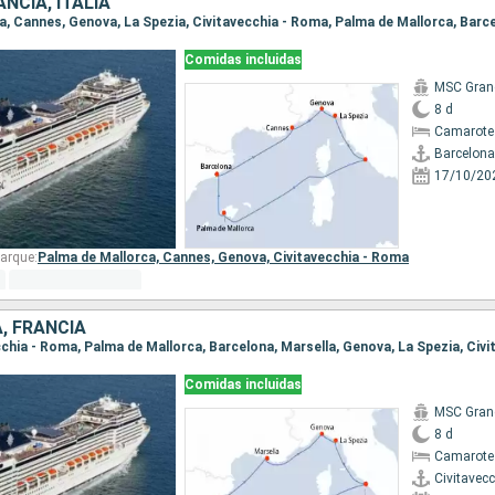
NCIA, ITALIA
ona, Cannes, Genova, La Spezia, Civitavecchia - Roma, Palma de Mallorca, Barc
Comidas incluidas
MSC Gran
8 d
Camarote
Barcelona
17/10/20
arque:
Palma de Mallorca,
Cannes,
Genova,
Civitavecchia - Roma
A, FRANCIA
Comidas incluidas
MSC Gran
8 d
Camarote
Civitavec