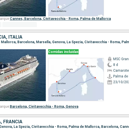
arque:
Cannes,
Barcelona,
Civitavecchia - Roma,
Palma de Mallorca
IA, ITALIA
e Mallorca, Barcelona, Marsella, Genova, La Spezia, Civitavecchia - Roma, Pal
Comidas incluidas
MSC Gran
8 d
Camarote
Palma de 
23/10/20
arque:
Barcelona,
Civitavecchia - Roma,
Genova
A, FRANCIA
, Genova, La Spezia, Civitavecchia - Roma, Palma de Mallorca, Barcelona, Can