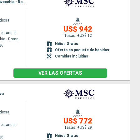
Itinerario : Civitavecchia - Roma, Palma de Mallorca, Barcelona, Cannes, Genova, La Spezia, Civitavecchia - Roma
diosa
desde
US$ 942
 estándar
Tasas: +US$ 12
chia - Roma
Niños Gratis
26
Oferta en paquete de bebidas
Comidas incluidas
VER LAS OFERTAS
ova
diosa
desde
US$ 772
 estándar
Tasas: +US$ 29
Niños Gratis
26