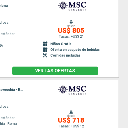
elona
diosa
desde
US$ 805
 estándar
Tasas: +US$ 21
Niños Gratis
26
Oferta en paquete de bebidas
Comidas incluidas
VER LAS OFERTAS
Itinerario : Civitavecchia - Roma, Palma de Mallorca, Barcelona, Marsella, Genova, La Spezia, Civitavecchia - Roma
diosa
desde
 estándar
US$ 718
chia - Roma
Tasas: +US$ 12