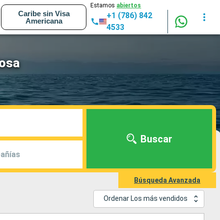
Estamos
abiertos
Caribe sin Visa
+1 (786) 842
Americana
4533
iosa
Buscar
añías
Búsqueda Avanzada
Ordenar Los más vendidos