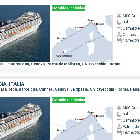
Comidas incluidas
MSC Gran
8 d
Camarote
Cannes
13/09/20
arque:
Barcelona,
Genova,
Palma de Mallorca,
Civitavecchia - Roma
IA, ITALIA
de Mallorca, Barcelona, Cannes, Genova, La Spezia, Civitavecchia - Roma, Palm
Comidas incluidas
MSC Gran
8 d
Camarote
Palma de 
16/10/20