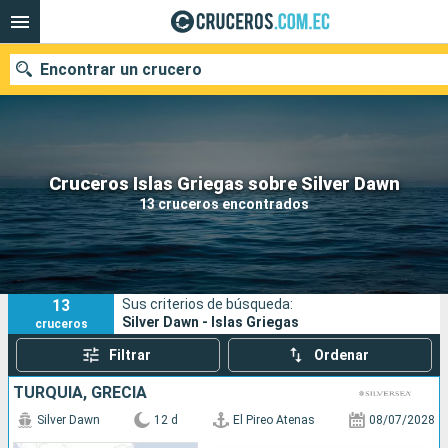
Encontrar un crucero
Nuestros destinos
Cruceros Islas Griegas sobre Silver Dawn
13 cruceros encontrados
Fecha de salida
Puertos
Compañías
13
Sus criterios de búsqueda:
Buscar
Silver Dawn - Islas Griegas
cruceros
Filtrar
Ordenar
TURQUÍA, GRECIA
Silver Dawn
12 d
El Pireo Atenas
08/07/2028