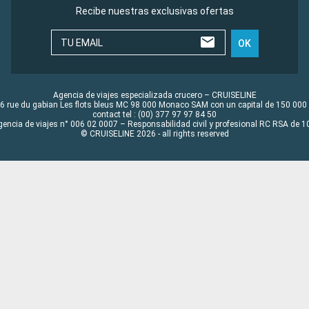
Recibe nuestras exclusivas ofertas
TU EMAIL
OK
Agencia de viajes especializada crucero – CRUISELINE
6 rue du gabian Les flots bleus MC 98 000 Monaco SAM con un capital de 150 000
contact tel : (00) 377 97 97 84 50
gencia de viajes n° 006 02 0007 – Responsabilidad civil y profesional RC RSA de
© CRUISELINE 2026 - all rights reserved