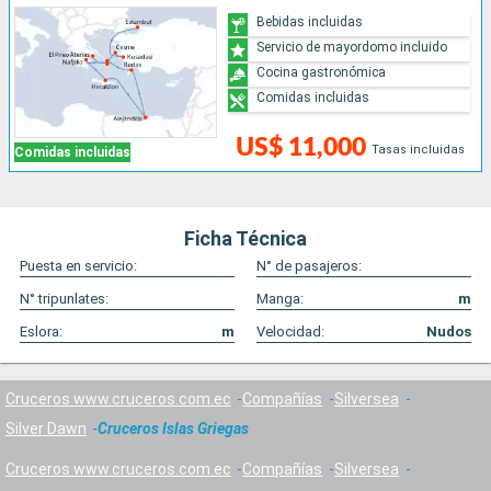
Bebidas incluidas
Servicio de mayordomo incluido
Cocina gastronómica
Comidas incluidas
US$ 11,000
Tasas incluidas
Comidas incluidas
Ficha Técnica
Puesta en servicio:
N° de pasajeros:
N° tripunlates:
Manga:
m
Eslora:
m
Velocidad:
Nudos
Cruceros www.cruceros.com.ec
Compañías
Silversea
Silver Dawn
Cruceros Islas Griegas
Cruceros www.cruceros.com.ec
Compañías
Silversea