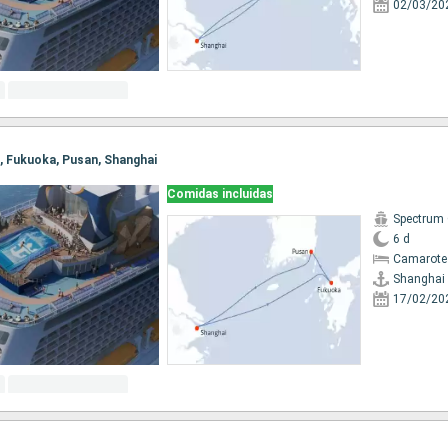
02/03/20
i, Fukuoka, Pusan, Shanghai
Comidas incluidas
Spectrum 
6 d
Camarote
Shanghai
17/02/20