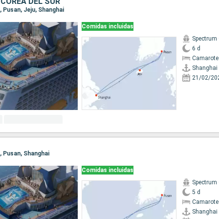
 COREA DEL SUR
i, Pusan, Jeju, Shanghai
Comidas incluidas
Spectrum 
6 d
Camarote
Shanghai
21/02/20
i, Pusan, Shanghai
Comidas incluidas
Spectrum 
5 d
Camarote
Shanghai