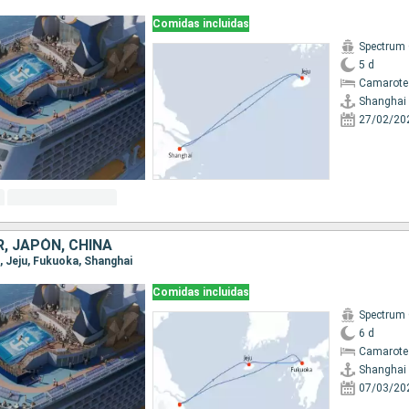
Comidas incluidas
Spectrum 
5 d
Camarote
Shanghai
27/02/20
, JAPÓN, CHINA
i, Jeju, Fukuoka, Shanghai
Comidas incluidas
Spectrum 
6 d
Camarote
Shanghai
07/03/20