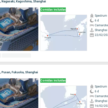
ai, Nagasaki, Kagoshima, Shanghai
Comidas incluidas
Spectrum 
6 d
Camarote
Shanghai
22/02/20
i, Pusan, Fukuoka, Shanghai
Comidas incluidas
Spectrum 
6 d
Camarote
Shanghai
16/02/20