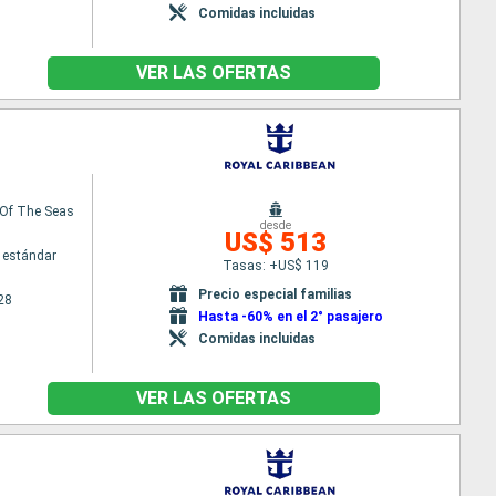
Comidas incluidas
VER LAS OFERTAS
Of The Seas
desde
US$ 513
 estándar
Tasas: +US$ 119
Precio especial familias
28
Hasta -60% en el 2° pasajero
Comidas incluidas
VER LAS OFERTAS