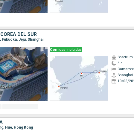
 COREA DEL SUR
i, Fukuoka, Jeju, Shanghai
Comidas incluidas
Spectrum 
6 d
Camarote
Shanghai
10/03/20
A
ong, Hue, Hong Kong