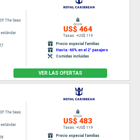
Of The Seas
desde
US$ 464
 estándar
Tasas: +US$ 119
Precio especial familias
27
Hasta -60% en el 2° pasajero
Comidas incluidas
VER LAS OFERTAS
Of The Seas
desde
US$ 483
 estándar
Tasas: +US$ 119
Precio especial familias
28