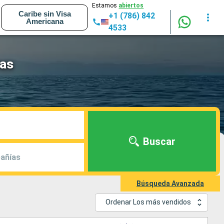
Estamos
abiertos
Caribe sin Visa
+1 (786) 842
Americana
4533
eas
Buscar
añías
Búsqueda Avanzada
Ordenar Los más vendidos