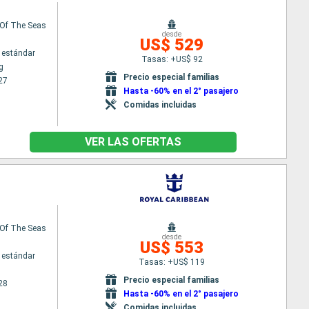
Of The Seas
desde
US$ 529
 estándar
Tasas: +US$ 92
g
Precio especial familias
27
Hasta -60% en el 2° pasajero
Comidas incluidas
VER LAS OFERTAS
Of The Seas
desde
US$ 553
 estándar
Tasas: +US$ 119
Precio especial familias
28
Hasta -60% en el 2° pasajero
Comidas incluidas