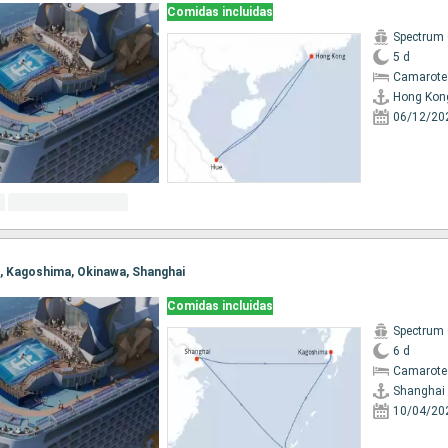
Comidas incluidas
Spectrum 
5 d
Camarote
Hong Kon
06/12/20
ai, Kagoshima, Okinawa, Shanghai
Comidas incluidas
Spectrum 
6 d
Camarote
Shanghai
10/04/20