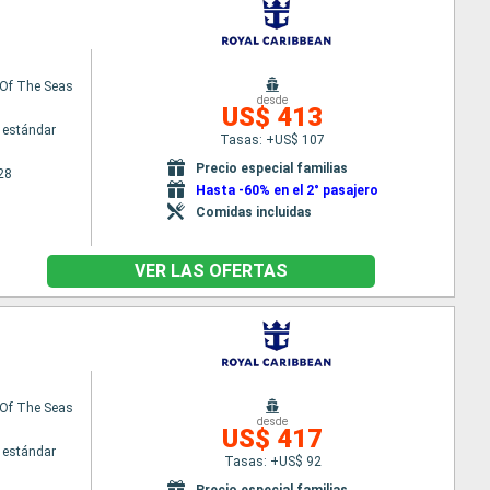
Of The Seas
desde
US$ 413
 estándar
Tasas: +US$ 107
Precio especial familias
28
Hasta -60% en el 2° pasajero
Comidas incluidas
VER LAS OFERTAS
Of The Seas
desde
US$ 417
 estándar
Tasas: +US$ 92
Precio especial familias