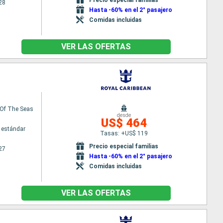
28
Hasta -60% en el 2° pasajero
Comidas incluidas
VER LAS OFERTAS
Of The Seas
desde
US$ 464
 estándar
Tasas: +US$ 119
Precio especial familias
27
Hasta -60% en el 2° pasajero
Comidas incluidas
VER LAS OFERTAS