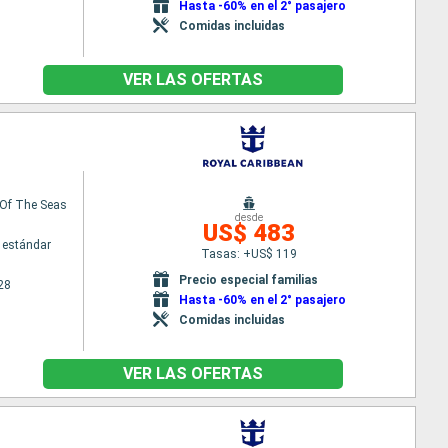
Hasta -60% en el 2° pasajero
Comidas incluidas
VER LAS OFERTAS
Of The Seas
desde
US$ 483
 estándar
Tasas: +US$ 119
Precio especial familias
28
Hasta -60% en el 2° pasajero
Comidas incluidas
VER LAS OFERTAS