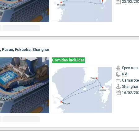
22/02/20
i, Pusan, Fukuoka, Shanghai
Comidas incluidas
Spectrum 
6 d
Camarote
Shanghai
16/02/20