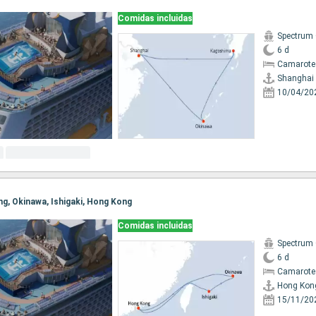
Comidas incluidas
Spectrum 
6 d
Camarote
Shanghai
10/04/20
ng, Okinawa, Ishigaki, Hong Kong
Comidas incluidas
Spectrum 
6 d
Camarote
Hong Kon
15/11/20