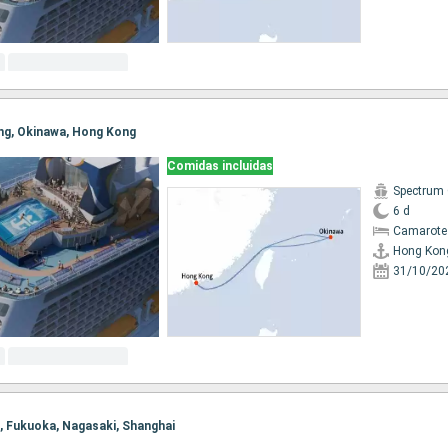
ong, Okinawa, Hong Kong
Comidas incluidas
Spectrum 
6 d
Camarote
Hong Kon
31/10/20
i, Fukuoka, Nagasaki, Shanghai