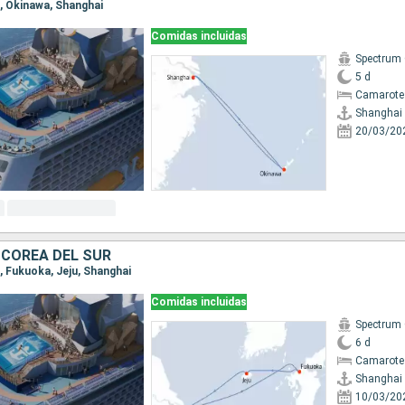
i, Okinawa, Shanghai
Comidas incluidas
Spectrum 
5 d
Camarote
Shanghai
20/03/20
 COREA DEL SUR
i, Fukuoka, Jeju, Shanghai
Comidas incluidas
Spectrum 
6 d
Camarote
Shanghai
10/03/20