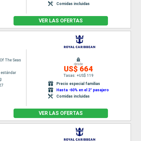
Comidas incluidas
VER LAS OFERTAS
Of The Seas
desde
US$ 664
 estándar
Tasas: +US$ 119
g
Precio especial familias
27
Hasta -60% en el 2° pasajero
Comidas incluidas
VER LAS OFERTAS