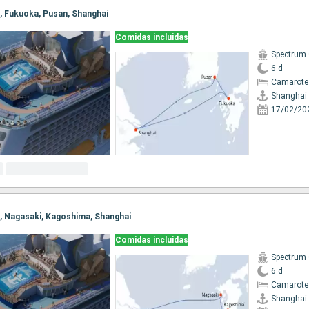
i, Fukuoka, Pusan, Shanghai
Comidas incluidas
Spectrum 
6 d
Camarote
Shanghai
17/02/20
ai, Nagasaki, Kagoshima, Shanghai
Comidas incluidas
Spectrum 
6 d
Camarote
Shanghai