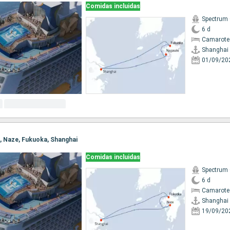
Comidas incluidas
Spectrum 
6 d
Camarote
Shanghai
01/09/20
i, Naze, Fukuoka, Shanghai
Comidas incluidas
Spectrum 
6 d
Camarote
Shanghai
19/09/20