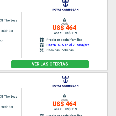
Of The Seas
desde
US$ 464
 estándar
Tasas: +US$ 119
Precio especial familias
27
Hasta -60% en el 2° pasajero
Comidas incluidas
VER LAS OFERTAS
Of The Seas
desde
US$ 464
 estándar
Tasas: +US$ 119
Precio especial familias