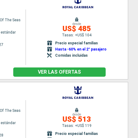
Of The Seas
desde
US$ 485
 estándar
Tasas: +US$ 104
Precio especial familias
27
Hasta -60% en el 2° pasajero
Comidas incluidas
VER LAS OFERTAS
Of The Seas
desde
US$ 513
 estándar
Tasas: +US$ 119
Precio especial familias
28