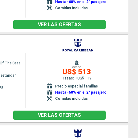
Hasta -60% en el 2° pasajero
Comidas incluidas
VER LAS OFERTAS
Of The Seas
desde
US$ 513
 estándar
Tasas: +US$ 119
Precio especial familias
28
Hasta -60% en el 2° pasajero
Comidas incluidas
VER LAS OFERTAS