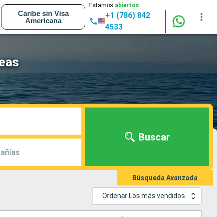
Estamos
abiertos
Caribe sin Visa
+1 (786) 842
Americana
4533
Seas
Buscar
añías
Búsqueda Avanzada
Ordenar Los más vendidos