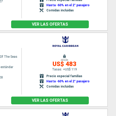
27
Hasta -60% en el 2° pasajero
Comidas incluidas
VER LAS OFERTAS
Of The Seas
desde
US$ 483
 estándar
Tasas: +US$ 119
Precio especial familias
28
Hasta -60% en el 2° pasajero
Comidas incluidas
VER LAS OFERTAS