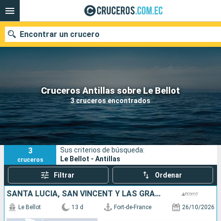
Encontrar un crucero
Nuestros destinos
Cruceros Antillas sobre Le Bellot
3 cruceros encontrados
Fecha de salida
Puertos
Compañías
3
Sus criterios de búsqueda:
Buscar
Le Bellot - Antillas
cruceros
Filtrar
Ordenar
SANTA LUCIA, SAN VINCENT Y LAS GRANADINAS, COLOMBIA, PANAMÁ
Le Bellot
13 d
Fort-de-France
26/10/2026