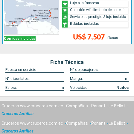
Lujo a la francesa
Conexión wifi ilimitado de cortesía
Servicio de prestigio & lujo incluido
Bebidas incluidas
US$ 7,507
+Tasas
Comidas incluidas
Ficha Técnica
Puesta en servicio:
N° de pasajeros:
N° tripunlates:
Manga:
m
Eslora:
m
Velocidad:
Nudos
Cruceros www.cruceros.com.ec
Compañías
Ponant
Le Bellot
Cruceros Antillas
Cruceros www.cruceros.com.ec
Compañías
Ponant
Le Bellot
Cruceros Antillas