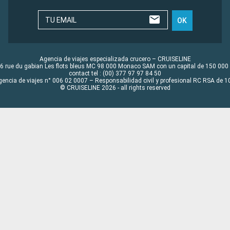
TU EMAIL
OK
Agencia de viajes especializada crucero – CRUISELINE
6 rue du gabian Les flots bleus MC 98 000 Monaco SAM con un capital de 150 000
contact tel : (00) 377 97 97 84 50
gencia de viajes n° 006 02 0007 – Responsabilidad civil y profesional RC RSA de
© CRUISELINE 2026 - all rights reserved