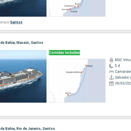
arque:
Santos
r de Bahia, Maceió, Santos
Comidas incluidas
MSC Virt
5 d
Camarote
Salvador 
30/03/20
r de Bahia, Rio de Janeiro, Santos