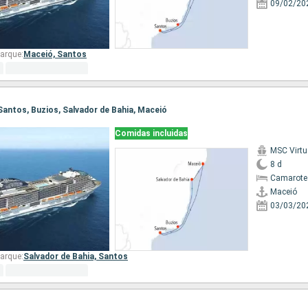
09/02/20
arque:
Maceió,
Santos
 Santos, Buzios, Salvador de Bahia, Maceió
Comidas incluidas
MSC Virt
8 d
Camarote
Maceió
03/03/20
arque:
Salvador de Bahia,
Santos