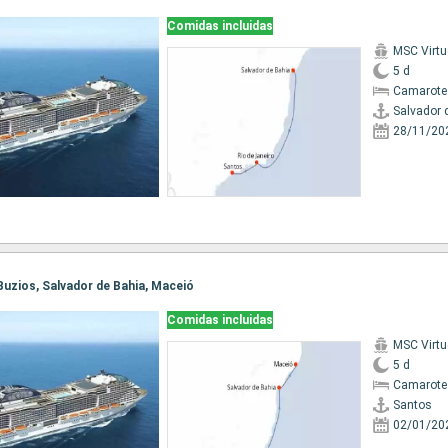
Comidas incluidas
MSC Virt
5 d
Camarote
Salvador 
28/11/20
 Buzios, Salvador de Bahia, Maceió
Comidas incluidas
MSC Virt
5 d
Camarote
Santos
02/01/20