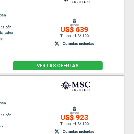
uosa
desde
 balcón
US$ 639
de Bahia
Tasas: +US$ 100
26
Comidas incluidas
VER LAS OFERTAS
uosa
desde
 balcón
US$ 923
Tasas: +US$ 100
27
Comidas incluidas