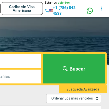
Estamos
abiertos
Caribe sin Visa
+1 (786) 842
Americana
4533
Buscar
añías
Búsqueda Avanzada
Ordenar Los más vendidos