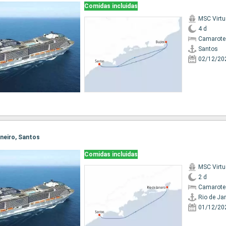
Comidas incluidas
MSC Virt
4 d
Camarote
Santos
02/12/20
Janeiro, Santos
Comidas incluidas
MSC Virt
2 d
Camarote
Rio de Ja
01/12/20