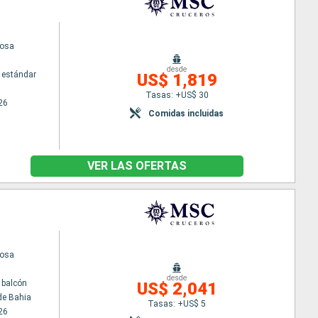
uosa
desde
 estándar
US$ 1,819
Tasas: +US$ 30
26
Comidas incluidas
VER LAS OFERTAS
uosa
desde
 balcón
US$ 2,041
de Bahia
Tasas: +US$ 5
26