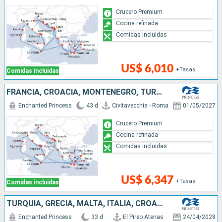
Crucero Premium
Cocina refinada
Comidas incluidas
US$ 6,010
+Tasas
Comidas incluidas
FRANCIA, CROACIA, MONTENEGRO, TURQUÍA, ITALIA, MALTA, GRECIA
Enchanted Princess
43 d
Civitavecchia - Roma
01/05/2027
Crucero Premium
Cocina refinada
Comidas incluidas
US$ 6,347
+Tasas
Comidas incluidas
TURQUÍA, GRECIA, MALTA, ITALIA, CROACIA, MONTENEGRO
Enchanted Princess
33 d
El Pireo Atenas
24/04/2028