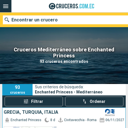
Encontrar un crucero
Cruceros Mediterráneo sobre Enchanted
Nuestros destinos
Princess
93 cruceros encontrados
Fecha de salida
Puertos
Compañías
93
Sus criterios de búsqueda:
Buscar
Enchanted Princess - Mediterráneo
cruceros
Filtrar
Ordenar
GRECIA, TURQUÍA, ITALIA
Enchanted Princess
8 d
Civitavecchia - Roma
06/11/2027