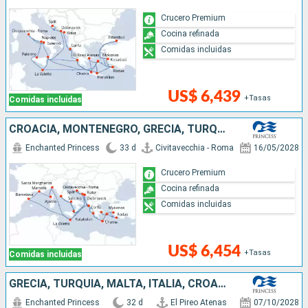
Crucero Premium
Cocina refinada
Comidas incluidas
US$ 6,439
+Tasas
Comidas incluidas
CROACIA, MONTENEGRO, GRECIA, TURQUÍA, ESPAÑA, FRANCIA, MALTA, ITALIA
Enchanted Princess
33 d
Civitavecchia - Roma
16/05/2028
Crucero Premium
Cocina refinada
Comidas incluidas
US$ 6,454
+Tasas
Comidas incluidas
GRECIA, TURQUÍA, MALTA, ITALIA, CROACIA, MONTENEGRO
Enchanted Princess
32 d
El Pireo Atenas
07/10/2028