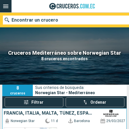
Encontrar un crucero
Nuestros destinos
Cruceros Mediterráneo sobre Norwegian Star
8 cruceros encontrados
Fecha de salida
Puertos
Compañías
8
Sus criterios de búsqueda:
Buscar
Norwegian Star - Mediterráneo
cruceros
Filtrar
Ordenar
FRANCIA, ITALIA, MALTA, TÚNEZ, ESPAÑA
Norwegian Star
11 d
Barcelona
29/03/2027