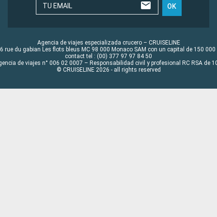
TU EMAIL
OK
Agencia de viajes especializada crucero – CRUISELINE
6 rue du gabian Les flots bleus MC 98 000 Monaco SAM con un capital de 150 000
contact tel : (00) 377 97 97 84 50
gencia de viajes n° 006 02 0007 – Responsabilidad civil y profesional RC RSA de
© CRUISELINE 2026 - all rights reserved