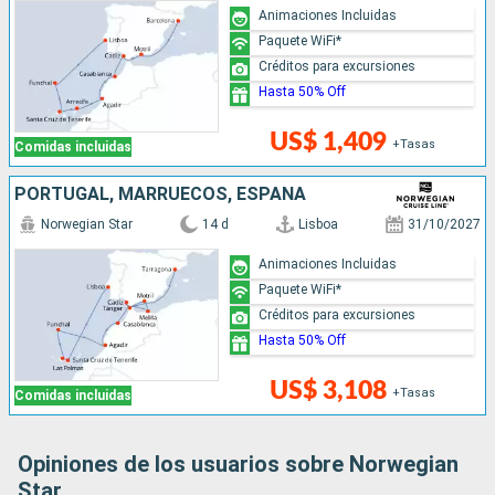
Animaciones Incluidas
Paquete WiFi*
Créditos para excursiones
Hasta 50% Off
US$ 1,409
+Tasas
Comidas incluidas
PORTUGAL, MARRUECOS, ESPAÑA
Norwegian Star
14 d
Lisboa
31/10/2027
Animaciones Incluidas
Paquete WiFi*
Créditos para excursiones
Hasta 50% Off
US$ 3,108
+Tasas
Comidas incluidas
Opiniones de los usuarios sobre Norwegian
Star